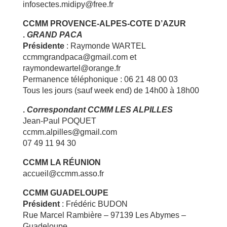
infosectes.midipy@free.fr
CCMM PROVENCE-ALPES-COTE D’AZUR
.
GRAND PACA
Présidente
: Raymonde WARTEL
ccmmgrandpaca@gmail.com et
raymondewartel@orange.fr
Permanence téléphonique : 06 21 48 00 03
Tous les jours (sauf week end) de 14h00 à 18h00
.
Correspondant CCMM LES ALPILLES
Jean-Paul POQUET
ccmm.alpilles@gmail.com
07 49 11 94 30
CCMM LA RÉUNION
accueil@ccmm.asso.fr
CCMM GUADELOUPE
Président
: Frédéric BUDON
Rue Marcel Rambière –
97139
Les Abymes –
Guadeloupe