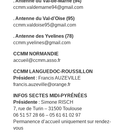
. Antenne du Val-de-Marne (94)
ccmm.valdemarne94@gmail.com
. Antenne du Val-d’Oise (95)
ccmm.valdoise95@gmail.com
. Antenne des Yvelines (78)
ccmm.yvelines@gmail.com
CCMM NORMANDIE
accueil@ccmm.asso.fr
CCMM LANGUEDOC-ROUSSILLON
Président
: Francis AUZEVILLE
francis.auzeville@orange.fr
INFOS SECTES MIDI-PYRÉNÉES
Présidente
: Simone RISCH
7, rue de Turin – 31500 Toulouse
06 51 57 28 66 – 05 61 61 02 97
Permanence d’accueil uniquement sur rendez-
vous