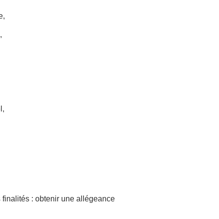
e,
,
l,
inalités : obtenir une allégeance