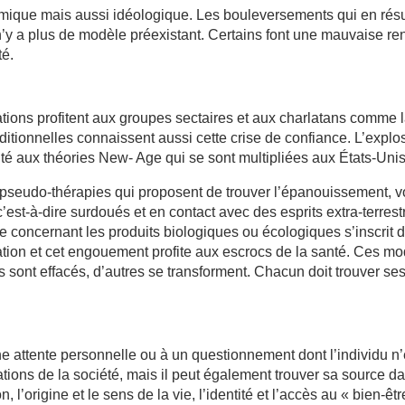
omique mais aussi idéologique. Les bouleversements qui en résu
l n’y a plus de modèle préexistant. Certains font une mauvaise r
té.
tions profitent aux groupes sectaires et aux charlatans comme l
ditionnelles connaissent aussi cette crise de confiance. L’explosi
ité aux théories New- Age qui se sont multipliées aux États-Uni
pseudo-thérapies qui proposent de trouver l’épanouissement, voi
’est-à-dire surdoués et en contact avec des esprits extra-terrest
 concernant les produits biologiques ou écologiques s’inscrit
ion et cet engouement profite aux escrocs de la santé. Ces modi
es sont effacés, d’autres se transforment. Chacun doit trouver s
e attente personnelle ou à un questionnement dont l’individu n
ions de la société, mais il peut également trouver sa source dans
 l’origine et le sens de la vie, l’identité et l’accès au « bien-êtr