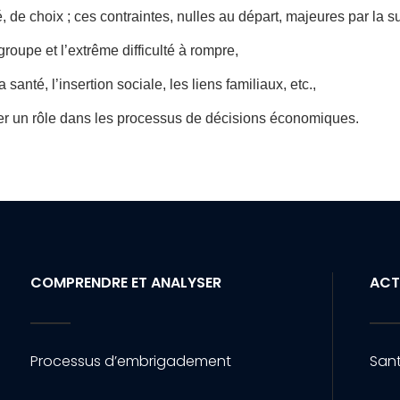
é, de choix ; ces contraintes, nulles au départ, majeures par la s
groupe et l’extrême difficulté à rompre,
 santé, l’insertion sociale, les liens familiaux, etc.,
ouer un rôle dans les processus de décisions économiques.
COMPRENDRE ET ANALYSER
ACT
Processus d’embrigadement
Sant