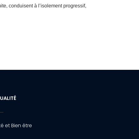
uite, conduisent à l’isolement progressif,
UALITÉ
é et Bien être