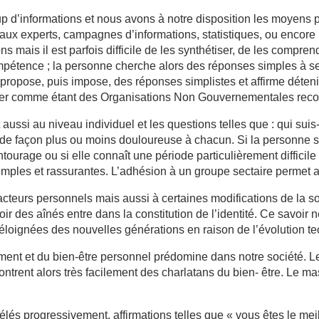
d’informations et nous avons à notre disposition les moyens p
 aux experts, campagnes d’informations, statistiques, ou encore 
s mais il est parfois difficile de les synthétiser, de les comprendr
ompétence ; la personne cherche alors des réponses simples à se
ropose, puis impose, des réponses simplistes et affirme détenir
nter comme étant des Organisations Non Gouvernementales rec
 aussi au niveau individuel et les questions telles que : qui su
t de façon plus ou moins douloureuse à chacun. Si la personne 
urage ou si elle connaît une période particulièrement difficile à
mples et rassurantes. L’adhésion à un groupe sectaire permet al
facteurs personnels mais aussi à certaines modifications de la s
ir des aînés entre dans la constitution de l’identité. Ce savoir 
éloignées des nouvelles générations en raison de l’évolution t
ement et du bien-être personnel prédomine dans notre société. 
contrent alors très facilement des charlatans du bien- être. Le 
élés progressivement, affirmations telles que « vous êtes le mei