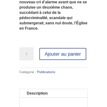
nouveau cri d’alarme avant que ne se
produise un deuxième chaos,
succédant à celui de la
pédocriminalité, scandale qui
submergerait, sans nul doute, l’Église
en France.
quantité
Ajouter au panier
de
Le
psycho
spirituel
Catégorie :
Publications
mis
à
nu
Description