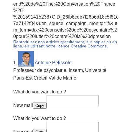
end%20de%20The%20Conversation%20France
%20-
%201591415238+CID_26fb6ceb7f26b6d18c5f81c
7a7142f84&utm_source=campaign_monitor_fr&ut
m_term=dix%20conseils%20de%20psychiatre%2
0pour%20lutter%20contre%20la%20dpression
Reproduisez nos articles gratuitement, sur papier ou en
ligne, en utilisant notre licence Creative Commons.
Antoine Pelissolo
Professeur de psychiatrie, Inserm, Université
Paris-Est Créteil Val de Marne
What do you want to do ?
New mail
Copy
What do you want to do ?
New mail