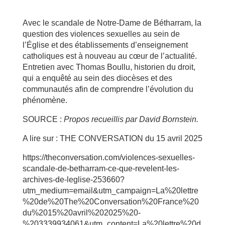
Avec le scandale de Notre-Dame de Bétharram, la
question des violences sexuelles au sein de
l’Église et des établissements d’enseignement
catholiques est à nouveau au cœur de l’actualité.
Entretien avec Thomas Boullu, historien du droit,
qui a enquêté au sein des diocèses et des
communautés afin de comprendre l’évolution du
phénomène.
SOURCE :
Propos recueillis par David Bornstein.
A lire sur : THE CONVERSATION du 15 avril 2025
https://theconversation.com/violences-sexuelles-
scandale-de-betharram-ce-que-revelent-les-
archives-de-leglise-253660?
utm_medium=email&utm_campaign=La%20lettre
%20de%20The%20Conversation%20France%20
du%2015%20avril%202025%20-
%203339934061&utm_content=La%20lettre%20d