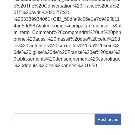
e%20The%20Conversation%20France%20du%2
015%20avril%202025%20-
%203339934061+CID_50dfaf9c06e1a7c949ffb11
4ae5dd587&utm_source=campaign_monitor_fr&ut
m_term=Comment%20comprendre%20un%20phn
omne%20aussi%20massif%20que%20celui%20d
es%20violences%20sexuelles%20au%20sein%2
0de%20lglise%20de%20France%20et%20des%2
0tablissements%20denseignement%20catholique
%20depuis%20les%20annes%201950