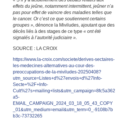
effets du jeûne, notamment intermittent, jeûner n’a
pas pour effet de vaincre des maladies telles que
le cancer. Or c’est ce que soutiennent certains
groupes »
, dénonce la Miviludes, ajoutant que des
décès liés à des stages de ce type
« ont été
signalés à l’autorité judiciaire ».
SOURCE : LA CROIX
https://www.la-croix.com/societe/derives-sectaires-
les-medecines-alternatives-au-cour-des-
preoccupations-de-la-miviludes-20250408?
utm_source=Listes+d%27envois+d%27Info-
Secte+%2F+Info-
Cult%27s+mailing+lists&utm_campaign=8fc5a362
a5-
EMAIL_CAMPAIGN_2024_03_18_05_43_COPY
_01&utm_medium=email&utm_term=0_-9108b7b
b3c-73732265