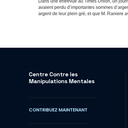
Dans une entrevue au Times Union, un journ
avaient perdu d’importantes sommes d’argent 
argent de leur plein gré, et que M. Raniere av
Centre Contre les
Manipulations Mentales
CONTRIBUEZ MAINTENANT