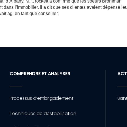
al d’Albany, M. Crockett a confirmé que les soeurs Bronfman
dans l’immobilier. Il a dit que ses clientes avaient dépensé le
ait agi en tant que conseiller.
COMPRENDRE ET ANALYSER
ACT
Processus d’embrigadement
Sant
Techniques de destabilisation