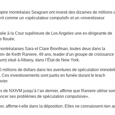
mpire montréalais Seagram ont investi des dizaines de millions 
écrit comme un «spéculateur compulsif» et un «investisseur
sée à la Cour supérieure de Los Angeles une ex-dirigeante de
e flouée.
ontréalaises Sara et Clare Bronfman, toutes deux dans la
et» de Keith Raniere, 49 ans, leader d’un groupe de croissance
) situé à Albany, dans l’État de New York.
00 millions de dollars dans les aventures de spéculation immobil
. Ces investissements sont partis en fumée durant le krach
vier.
s de NXIVM jusqu’à l’an dernier, affirme que Raniere utilise so
nancer ses problèmes de spéculation compulsive».
r, affirme-t-elle dans la déposition. Elles ne connaissent rien a