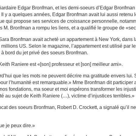
lliardaire Edgar Bronfman, et les demi-soeurs d’Edgar Bronfman 
 Il y a quelques années, Edgar Bronfman avait lui aussi retenu 
ue qui propose ses services de croissance personnelle, notam
is M. Bronfman a rompu les liens, et a qualifié le groupe de «sec
Sara Bronfman avait acheté un appartement à New York, dans l
millions US. Selon le magazine, l’appartement est utilisé par l
 à bord du jet privé des soeurs Bronfman.
ith Raniere est «[son] professeur et [son] meilleur ami».
rd’hui que les mots ne peuvent décrire ma gratitude envers lui.
pour l’humanité est remarquable.» Mme Bronfman dit participer 
nos fondations, ma soeur et moi espérons transformer les injust
ité au sujet de Keith Raniere (…), victime d’injustices terribles.»
ocat des soeurs Bronfman, Robert D. Crockett, a signalé qu’il n
ue je peux dire.»