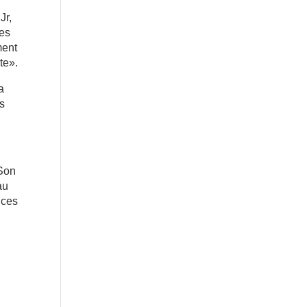
Jr,
les
ment
te».
a
es
 Son
au
ices
e