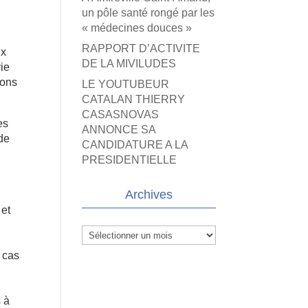
un pôle santé rongé par les
« médecines douces »
RAPPORT D’ACTIVITE
ux
DE LA MIVILUDES
vie
ions
LE YOUTUBEUR
CATALAN THIERRY
CASASNOVAS
es
ANNONCE SA
de
CANDIDATURE A LA
PRESIDENTIELLE
Archives
 et
Archives
e cas
 à