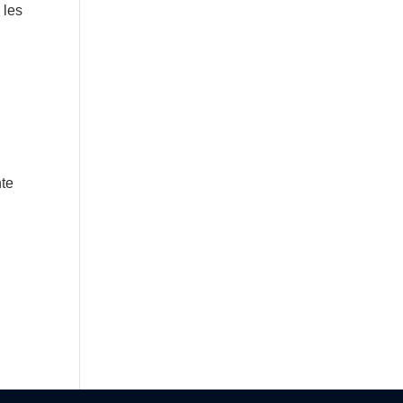
 les
nte