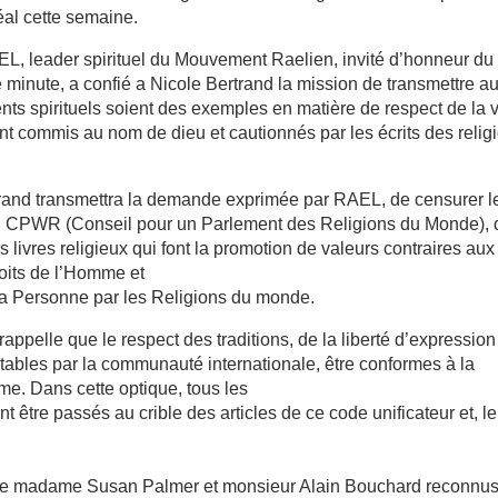
éal cette semaine.
, leader spirituel du Mouvement Raelien, invité d’honneur du
inute, a confié a Nicole Bertrand la mission de transmettre a
ts spirituels soient des exemples en matière de respect de la 
nt commis au nom de dieu et cautionnés par les écrits des relig
rand transmettra la demande exprimée par RAEL, de censurer l
t du CPWR (Conseil pour un Parlement des Religions du Monde), 
 livres religieux qui font la promotion de valeurs contraires aux
roits de l’Homme et
 la Personne par les Religions du monde.
ppelle que le respect des traditions, de la liberté d’expression
eptables par la communauté internationale, être conformes à la
me. Dans cette optique, tous les
t être passés au crible des articles de ce code unificateur et, l
omme madame Susan Palmer et monsieur Alain Bouchard reconnus