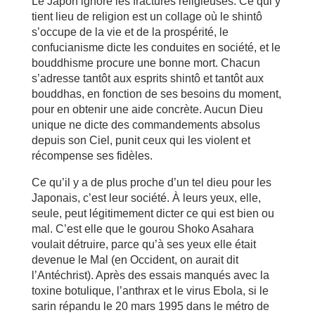
Le Japon ignore les fractures religieuses. Ce qui y
tient lieu de religion est un collage où le shintô
s’occupe de la vie et de la prospérité, le
confucianisme dicte les conduites en société, et le
bouddhisme procure une bonne mort. Chacun
s’adresse tantôt aux esprits shintô et tantôt aux
bouddhas, en fonction de ses besoins du moment,
pour en obtenir une aide concrète. Aucun Dieu
unique ne dicte des commandements absolus
depuis son Ciel, punit ceux qui les violent et
récompense ses fidèles.
Ce qu’il y a de plus proche d’un tel dieu pour les
Japonais, c’est leur société. À leurs yeux, elle,
seule, peut légitimement dicter ce qui est bien ou
mal. C’est elle que le gourou Shoko Asahara
voulait détruire, parce qu’à ses yeux elle était
devenue le Mal (en Occident, on aurait dit
l’Antéchrist). Après des essais manqués avec la
toxine botulique, l’anthrax et le virus Ebola, si le
sarin répandu le 20 mars 1995 dans le métro de