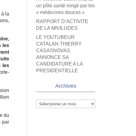
un pôle santé rongé par les
« médecines douces »
 à la
ions,
RAPPORT D’ACTIVITE
DE LA MIVILUDES
LE YOUTUBEUR
ïne,
CATALAN THIERRY
 les
CASASNOVAS
ment
ANNONCE SA
uits
CANDIDATURE A LA
 les
PRESIDENTIELLE
orte-
Archives
sion
lion
Archives
se du
% par