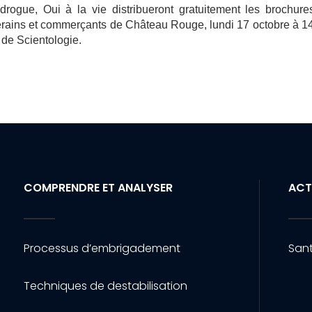
rogue, Oui à la vie distribueront gratuitement les brochure
iverains et commerçants de Château Rouge, lundi 17 octobre à 
e de Scientologie.
COMPRENDRE ET ANALYSER
ACT
Processus d’embrigadement
Sant
Techniques de destabilisation