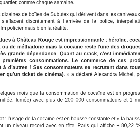
 quartier, comme chaque semaine.
dizaines de boîtes de Subutex qui dérivent dans les caniveaux
’effacent discrètement à l’arrivée de la police, interpellat
m policier mais bien la réalité.
ndues à Château Rouge est impressionnante : héroïne, coca
ex ou de méthadone mais la cocaïne reste l’une des drogues
très grande dépendance. Quant au crack, c’est immédiate
es premières consommations. Le commerce de ces prod
ort à d’autres ! Ses consommateurs se recrutent dans tous
er qu’un ticket de cinéma).
» a déclaré Alexandra Michel, p
quelques mois que la consommation de cocaïne est en progres
sniffée, fumée) avec plus de 200 000 consommateurs et 1 mil
tat : l’usage de la cocaïne est en hausse constante et « la haus
nt un niveau record avec en tête, Paris qui affiche + 80,22 