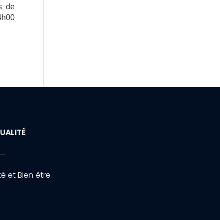
s de
14h00
UALITÉ
é et Bien être