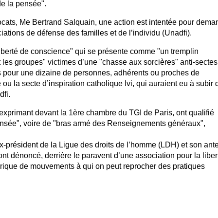
de la pensée".
vocats, Me Bertrand Salquain, une action est intentée pour dema
iations de défense des familles et de l’individu (Unadfi).
a liberté de conscience" qui se présente comme "un tremplin
et les groupes" victimes d’une "chasse aux sorcières" anti-sectes
pour une dizaine de personnes, adhérents ou proches de
 la secte d’inspiration catholique Ivi, qui auraient eu à subir 
dfi.
’exprimant devant la 1ère chambre du TGI de Paris, ont qualifié
 pensée", voire de "bras armé des Renseignements généraux",
x-président de la Ligue des droits de l’homme (LDH) et son an
t dénoncé, derrière le paravent d’une association pour la liber
yrique de mouvements à qui on peut reprocher des pratiques