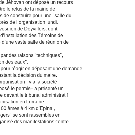
e Jéhovah ont déposé un recours
re le refus de la mairie de
is de construire pour une "salle du
rès de l’organisation lundi.
e vosgien de Deyvillers, dont
t d’installation des Témoins de
e d’une vaste salle de réunion de
é par des raisons "techniques",
tion des eaux".
 pour réagir en déposant une demande
stant la décision du maire.
’organisation –via la société
éposé le permis– a présenté un
 devant le tribunal administratif
anisation en Lorraine.
.400 âmes à 4 km d’Epinal,
ngers" se sont rassemblés en
rganisé des manifestations contre