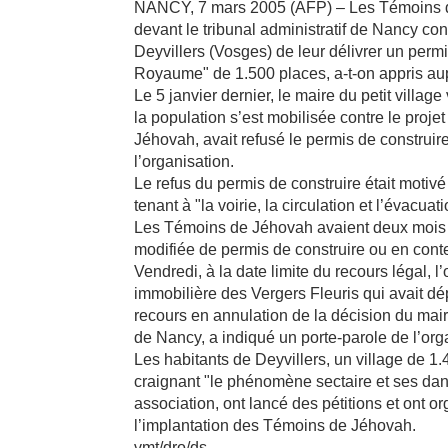
NANCY, 7 mars 2005 (AFP) – Les Témoins d
devant le tribunal administratif de Nancy cont
Deyvillers (Vosges) de leur délivrer un perm
Royaume" de 1.500 places, a-t-on appris aup
Le 5 janvier dernier, le maire du petit villag
la population s’est mobilisée contre le proje
Jéhovah, avait refusé le permis de construir
l’organisation.
Le refus du permis de construire était motiv
tenant à "la voirie, la circulation et l’évacua
Les Témoins de Jéhovah avaient deux mois
modifiée de permis de construire ou en conte
Vendredi, à la date limite du recours légal, l
immobilière des Vergers Fleuris qui avait d
recours en annulation de la décision du maire
de Nancy, a indiqué un porte-parole de l’org
Les habitants de Deyvillers, un village de 1
craignant "le phénomène sectaire et ses da
association, ont lancé des pétitions et ont o
l’implantation des Témoins de Jéhovah.
vmt/dro/ds