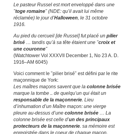
Le pasteur Russel est mort enveloppé dans une
"
toge romaine
" (NDE: qu’il avait lui même
réclamée) le jour d’
Halloween
, le 31 octobre
1916.
Au pied du cercueil [de Russel] fut placé un
pilier
brisé
… tandis qu’à sa tête étaient une "
croix et
une couronne
"
(Watchtower Vol XXXVII December 1, No 23 A. D.
1916–AM 6045)
Voici comment le "pilier brisé" est défini par le rite
maçonnique de York:
Les maîtres maçons savent que la
colonne brisée
marque la tombe .. de quelqu’un qui était un
responsable de la maçonnerie
.
Lieu
d’inhumation d’un Maître maçon: une vierge
pleure au-dessus d’une
colonne brisée
… La
colonne brisée est celle d’
un des principaux
protecteurs de la maçonnerie
. sa mémoire est
enregistrée dans le coeur de chaque maçon.