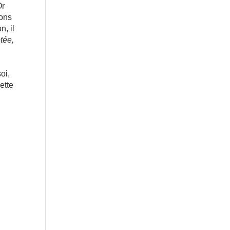
Or
ions
n, il
tée,
oi,
ette
e