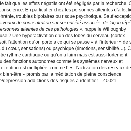
 le fait que les effets négatifs ont été négligés par la recherche. 
onscience. En particulier chez les personnes atteintes d’affect
hrénie, troubles bipolaires ou risque psychotique. Sauf exceptio
niveaux de concentration sur soi ont été associés, de façon répé
ersonnes atteintes de ces pathologies »
, rappelle Willoughby
ause ? Une hyperactivation d’un des lobes du cerveau (cortex
oit l’attention qu’on porte à ce qui se passe « à l’intérieur » de s
s du cœur, sensations) ou psychique (émotions, sensibilité…). C
otre rythme cardiaque ou qu’on a faim mais est aussi fortement
 ou des fonctions autonomes comme les systèmes nerveux et
eroception est multipliée, comme l’est l’activation des réseaux d
« bien-être » promis par la méditation de pleine conscience.
te/depression-addictions-des-risques-a-identifier_140021