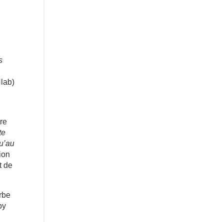
s
Nlab)
tre
te
qu’au
ion
t de
urbe
by
a