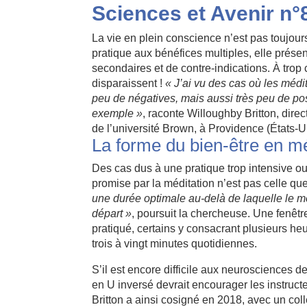
Sciences et Avenir n°
La vie en plein conscience n’est pas toujour
pratique aux bénéfices multiples, elle présen
secondaires et de contre-indications. À trop
disparaissent !
« J’ai vu des cas où les médit
peu de négatives, mais aussi très peu de posi
exemple »
, raconte Willoughby Britton, dire
de l’université Brown, à Providence (États-U
La forme du bien-être en mé
Des cas dus à une pratique trop intensive ou 
promise par la méditation n’est pas celle que 
une durée optimale au-delà de laquelle le mé
départ »
, poursuit la chercheuse. Une fenêtre
pratiqué, certains y consacrant plusieurs he
trois à vingt minutes quotidiennes.
S’il est encore difficile aux neurosciences 
en U inversé devrait encourager les instruct
Britton a ainsi cosigné en 2018, avec un coll