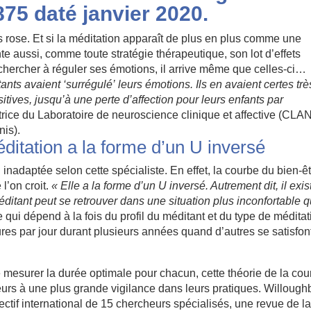
875 daté janvier 2020.
s rose. Et si la méditation apparaît de plus en plus comme une
te aussi, comme toute stratégie thérapeutique, son lot d’effets
 chercher à réguler ses émotions, il arrive même que celles-ci…
ants avaient ‘surrégulé’ leurs émotions. Ils en avaient certes trè
tives, jusqu’à une perte d’affection pour leurs enfants par
ctrice du Laboratoire de neuroscience clinique et affective (CLA
nis).
ditation a la forme d’un U inversé
inadaptée selon cette spécialiste. En effet, la courbe du bien-ê
l’on croit.
« Elle a la forme d’un U inversé
. Autrement dit, il exis
ditant peut se retrouver dans une situation plus inconfortable 
 qui dépend à la fois du profil du méditant et du type de méditat
ures par jour durant plusieurs années quand d’autres se satisfon
de mesurer la durée optimale pour chacun, cette théorie de la co
eurs à une plus grande vigilance dans leurs pratiques. Willough
ectif international de 15 chercheurs spécialisés, une revue de l