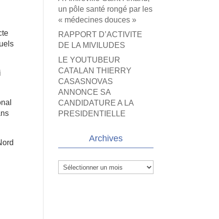
un pôle santé rongé par les
« médecines douces »
cte
RAPPORT D’ACTIVITE
uels
DE LA MIVILUDES
LE YOUTUBEUR
CATALAN THIERRY
i
CASASNOVAS
ANNONCE SA
onal
CANDIDATURE A LA
ans
PRESIDENTIELLE
Archives
 Nord
Archives