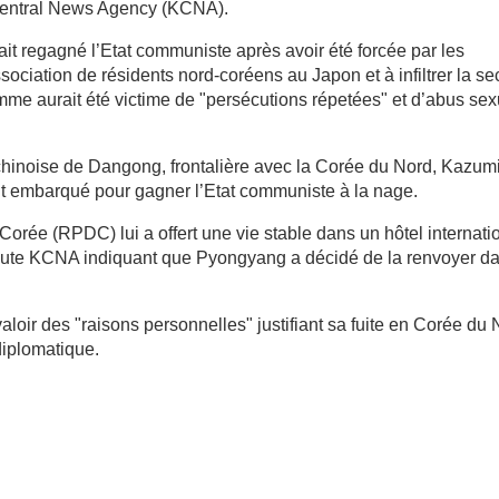
 Central News Agency (KCNA).
t regagné l’Etat communiste après avoir été forcée par les
ociation de résidents nord-coréens au Japon et à infiltrer la se
me aurait été victime de "persécutions répetées" et d’abus sex
e chinoise de Dangong, frontalière avec la Corée du Nord, Kazum
it embarqué pour gagner l’Etat communiste à la nage.
rée (RPDC) lui a offert une vie stable dans un hôtel internati
ajoute KCNA indiquant que Pyongyang a décidé de la renvoyer d
valoir des "raisons personnelles" justifiant sa fuite en Corée du
diplomatique.