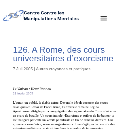
Centre Contre les
Manipulations Mentales
126. A Rome, des cours
universitaires d’exorcisme
7 Juil 2005
|
Autres croyances et pratiques
Le Vatican : Hervé Yannou
21 février 2005
L’aurait-on oublié, le diable existe. Devant le développement des sectes
sataniques et l’essor de l’occultisme, l’université romaine Regina
Apostolorum dirigée par la congrégation des légionnaires du Christ s’est mise
en ordre de bataille. Un cours intitulé «Exorcisme et prières de libération» a
été inauguré par cette université pontificale en fin de semaine dernière. Une
«première mondiale»,
selon ses organisateurs. Il ne s’agit pas de ressortir des
grimoires médiévaux, mais
«d’analyser la question de la possession