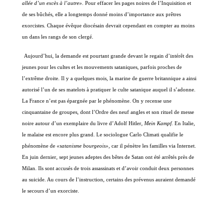
allée d’un excès à l’autre».
Pour effacer les pages noires de l’Inquisition et
de ses bûchés, elle a longtemps donné moins d’importance aux prêtres
exorcistes. Chaque évêque diocésain devrait cependant en compter au moins
un dans les rangs de son clergé.
Aujourd’hui, la demande est pourtant grande devant le regain d’intérêt des
jeunes pour les cultes et les mouvements sataniques, parfois proches de
l’extrême droite. Il y a quelques mois, la marine de guerre britannique a ainsi
autorisé l’un de ses matelots à pratiquer le culte satanique auquel il s’adonne.
La France n’est pas épargnée par le phénomène. On y recense une
cinquantaine de groupes, dont l’Ordre des neuf angles et son rituel de messe
noire autour d’un exemplaire du livre d’Adolf Hitler,
Mein Kampf.
En Italie,
le malaise est encore plus grand. Le sociologue Carlo Climati qualifie le
phénomène de
«satanisme bourgeois»,
car il pénètre les familles via Internet.
En juin dernier, sept jeunes adeptes des bêtes de Satan ont été arrêtés près de
Milan. Ils sont accusés de trois assassinats et d’avoir conduit deux personnes
au suicide. Au cours de l’instruction, certains des prévenus auraient demandé
le secours d’un exorciste.