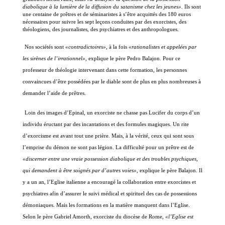
diabolique à la lumière de la diffusion du satanisme chez les jeunes».
Ils sont
une centaine de prêtres et de séminaristes à s’être acquittés des 180 euros
nécessaires pour suivre les sept leçons conduites par des exorcistes, des
théologiens, des journalistes, des psychiatres et des anthropologues.
Nos sociétés sont
«contradictoires»,
à la fois
«rationalistes et appelées par
les sirènes de l’irrationnel»,
explique le père Pedro Balajon. Pour ce
professeur de théologie intervenant dans cette formation, les personnes
convaincues d’être possédées par le diable sont de plus en plus nombreuses à
demander l’aide de prêtres.
Loin des images d’Epinal, un exorciste ne chasse pas Lucifer du corps d’un
individu éructant par des incantations et des formules magiques. Un rite
d’exorcisme est avant tout une prière. Mais, à la vérité, ceux qui sont sous
l’emprise du démon ne sont pas légion. La difficulté pour un prêtre est de
«discerner entre une vraie possession diabolique et des troubles psychiques,
qui demandent à être soignés par d’autres voies»,
explique le père Balajon. Il
y a un an, l’Eglise italienne a encouragé la collaboration entre exorcistes et
psychiatres afin d’assurer le suivi médical et spirituel des cas de possessions
démoniaques. Mais les formations en la matière manquent dans l’Eglise.
Selon le père Gabriel Amorth, exorciste du diocèse de Rome,
«l’Eglise est