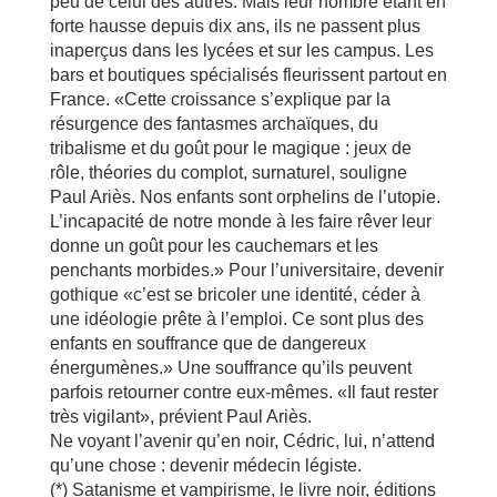
peu de celui des autres. Mais leur nombre étant en
forte hausse depuis dix ans, ils ne passent plus
inaperçus dans les lycées et sur les campus. Les
bars et boutiques spécialisés fleurissent partout en
France. «Cette croissance s’explique par la
résurgence des fantasmes archaïques, du
tribalisme et du goût pour le magique : jeux de
rôle, théories du complot, surnaturel, souligne
Paul Ariès. Nos enfants sont orphelins de l’utopie.
L’incapacité de notre monde à les faire rêver leur
donne un goût pour les cauchemars et les
penchants morbides.» Pour l’universitaire, devenir
gothique «c’est se bricoler une identité, céder à
une idéologie prête à l’emploi. Ce sont plus des
enfants en souffrance que de dangereux
énergumènes.» Une souffrance qu’ils peuvent
parfois retourner contre eux-mêmes. «Il faut rester
très vigilant», prévient Paul Ariès.
Ne voyant l’avenir qu’en noir, Cédric, lui, n’attend
qu’une chose : devenir médecin légiste.
(*) Satanisme et vampirisme, le livre noir, éditions