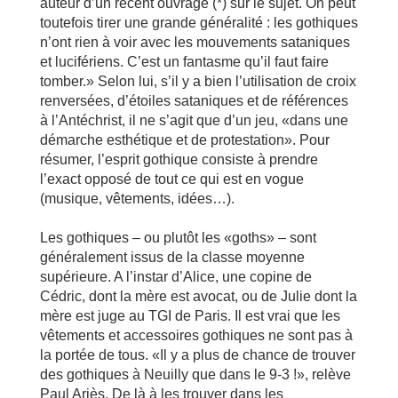
auteur d’un récent ouvrage (*) sur le sujet. On peut
toutefois tirer une grande généralité : les gothiques
n’ont rien à voir avec les mouvements sataniques
et lucifériens. C’est un fantasme qu’il faut faire
tomber.» Selon lui, s’il y a bien l’utilisation de croix
renversées, d’étoiles sataniques et de références
à l’Antéchrist, il ne s’agit que d’un jeu, «dans une
démarche esthétique et de protestation». Pour
résumer, l’esprit gothique consiste à prendre
l’exact opposé de tout ce qui est en vogue
(musique, vêtements, idées…).
Les gothiques – ou plutôt les «goths» – sont
généralement issus de la classe moyenne
supérieure. A l’instar d’Alice, une copine de
Cédric, dont la mère est avocat, ou de Julie dont la
mère est juge au TGI de Paris. Il est vrai que les
vêtements et accessoires gothiques ne sont pas à
la portée de tous. «Il y a plus de chance de trouver
des gothiques à Neuilly que dans le 9-3 !», relève
Paul Ariès. De là à les trouver dans les