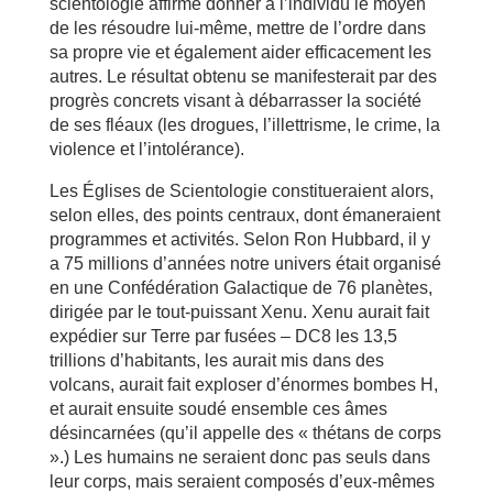
scientologie affirme donner à l’individu le moyen
de les résoudre lui-même, mettre de l’ordre dans
sa propre vie et également aider efficacement les
autres. Le résultat obtenu se manifesterait par des
progrès concrets visant à débarrasser la société
de ses fléaux (les drogues, l’illettrisme, le crime, la
violence et l’intolérance).
Les Églises de Scientologie constitueraient alors,
selon elles, des points centraux, dont émaneraient
programmes et activités. Selon Ron Hubbard, il y
a 75 millions d’années notre univers était organisé
en une Confédération Galactique de 76 planètes,
dirigée par le tout-puissant Xenu. Xenu aurait fait
expédier sur Terre par fusées – DC8 les 13,5
trillions d’habitants, les aurait mis dans des
volcans, aurait fait exploser d’énormes bombes H,
et aurait ensuite soudé ensemble ces âmes
désincarnées (qu’il appelle des « thétans de corps
».) Les humains ne seraient donc pas seuls dans
leur corps, mais seraient composés d’eux-mêmes