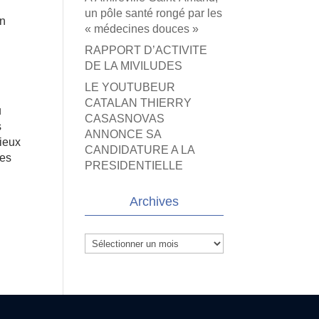
un pôle santé rongé par les
en
« médecines douces »
RAPPORT D’ACTIVITE
DE LA MIVILUDES
LE YOUTUBEUR
CATALAN THIERRY
u
CASASNOVAS
s
ANNONCE SA
dieux
CANDIDATURE A LA
les
PRESIDENTIELLE
s
Archives
Archives