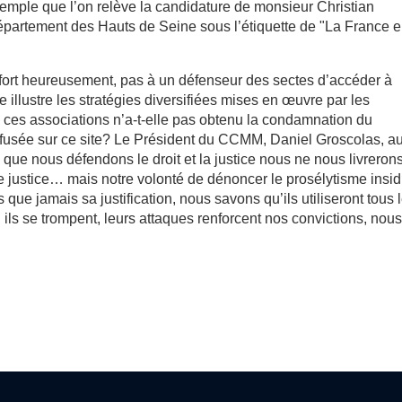
exemple que l’on relève la candidature de monsieur Christian
partement des Hauts de Seine sous l’étiquette de "La France 
 fort heureusement, pas à un défenseur des sectes d’accéder à
 illustre les stratégies diversifiées mises en œuvre par les
ces associations n’a-t-elle pas obtenu la condamnation du
fusée sur ce site? Le Président du CCMM, Daniel Groscolas, a
 que nous défendons le droit et la justice nous ne nous livreron
 justice… mais notre volonté de dénoncer le prosélytisme insi
 que jamais sa justification, nous savons qu’ils utiliseront tous 
ils se trompent, leurs attaques renforcent nos convictions, nou