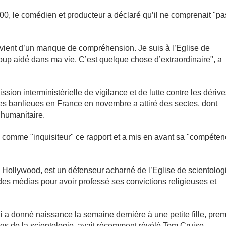
H00, le comédien et producteur a déclaré qu’il ne comprenait "p
vient d’un manque de compréhension. Je suis à l’Eglise de
up aidé dans ma vie. C’est quelque chose d’extraordinaire", a
sion interministérielle de vigilance et de lutte contre les dériv
des banlieues en France en novembre a attiré des sectes, dont
 humanitaire.
 comme "inquisiteur" ce rapport et a mis en avant sa "compéten
Hollywood, est un défenseur acharné de l’Eglise de scientologie
 des médias pour avoir professé ses convictions religieuses et
 a donné naissance la semaine dernière à une petite fille, prem
ngs de la scientologie, avait récemment révélé Tom Cruise.