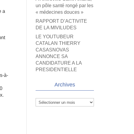
un pôle santé rongé par les
e a
« médecines douces »
RAPPORT D’ACTIVITE
DE LA MIVILUDES
LE YOUTUBEUR
ont
CATALAN THIERRY
CASASNOVAS
ANNONCE SA
CANDIDATURE A LA
PRESIDENTIELLE
s-à-
Archives
50
x.
Archives