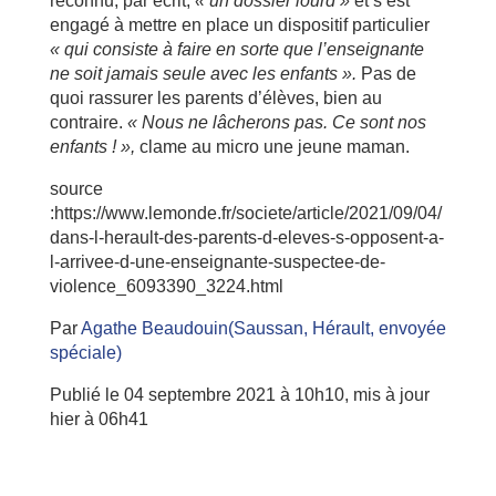
reconnu, par écrit,
« un dossier lourd »
et s’est
engagé à mettre en place un dispositif particulier
« qui consiste à faire en sorte que l’enseignante
ne soit jamais seule avec les enfants ».
Pas de
quoi rassurer les parents d’élèves, bien au
contraire.
« Nous ne lâcherons pas. Ce sont nos
enfants ! »,
clame au micro une jeune maman.
source
:https://www.lemonde.fr/societe/article/2021/09/04/
dans-l-herault-des-parents-d-eleves-s-opposent-a-
l-arrivee-d-une-enseignante-suspectee-de-
violence_6093390_3224.html
Par
Agathe Beaudouin
(Saussan, Hérault, envoyée
spéciale)
Publié le 04 septembre 2021 à 10h10, mis à jour
hier à 06h41