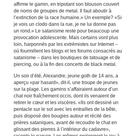
affirme le gamin, en tripotant son blouson couvert
de noms de groupes de metal. Il faut aboutir à
l’extinction de la race humaine.» Un exemple? «Si
je vois un clodo dans la rue, je ne lui donne pas
un rond.» Le satanisme reste pour beaucoup une
provocation adolescente. Mais certains vont plus
loin, harponnés par les extrémistes sur Internet –
où fourmillent les blogs et les forums consacrés au
satanisme – dans les boutiques de tatouage et de
piercing, ou à la fin des concerts de black metal.
Un soir d’été, Alexandre, jeune goth de 14 ans, a
aperçu «par hasard», dit-il, une troupe de jeunes
sur la plage. Les gamins s’affairaient autour d’un
chat noir fraîchement occis, dont ils venaient de
retirer le cœur et les viscères. «Ils ont dessiné un
pentacle sur le sol avec les entrailles de la bête,
puis disposé des bougies autour et récité des
prières sataniques, avant de recoudre le chat en
glissant des pierres à l’intérieur du cadavre»,
raconte le garçon. Les mêmes prolongent le jeu à