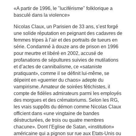
«A partir de 1996, le "luciférisme" folklorique a
basculé dans la violence»
Nicolas Claux, un Parisien de 33 ans, s’est forgé
une solide réputation en peignant des cadavres de
femmes tripes à l’air et des portraits de tueurs en
série. Condamné à douze ans de prison en 1996
pour meurtre et libéré en 2002, accusé de
profanations de sépultures suivies de mutilations
et d’actes de cannibalisme, ce «sataniste
pratiquant», comme il se définit lui-même, se
dépeint en «guerrier du chaos» adepte du
vampirisme. Amateur de soirées fétichistes, il
compte de fidèles admirateurs parmi les employés
des morgues et des crématoriums. Selon les RG,
les vrais suppôts du démon comme Nicolas Claux
officient dans «une vingtaine de bandes
déstructurées, de trois ou quatre membres
chacune». Dont l’Eglise de Satan, «institution»
américaine qui a pignon sur rue aux Etats-Unis ou