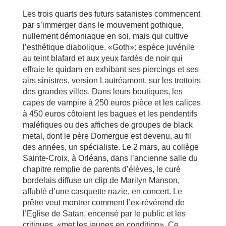
Les trois quarts des futurs satanistes commencent
par s’immerger dans le mouvement gothique,
nullement démoniaque en soi, mais qui cultive
l’esthétique diabolique. «Goth»: espèce juvénile
au teint blafard et aux yeux fardés de noir qui
effraie le quidam en exhibant ses piercings et ses
airs sinistres, version Lautréamont, sur les trottoirs
des grandes villes. Dans leurs boutiques, les
capes de vampire à 250 euros pièce et les calices
à 450 euros côtoient les bagues et les pendentifs
maléfiques ou des affiches de groupes de black
metal, dont le père Domergue est devenu, au fil
des années, un spécialiste. Le 2 mars, au collège
Sainte-Croix, à Orléans, dans l’ancienne salle du
chapitre remplie de parents d’élèves, le curé
bordelais diffuse un clip de Marilyn Manson,
affublé d’une casquette nazie, en concert. Le
prêtre veut montrer comment l’ex-révérend de
l’Eglise de Satan, encensé par le public et les
critiques, «met les jeunes en condition». Ce