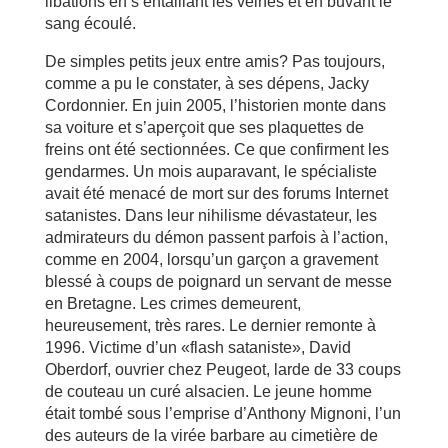
libations en s’entaillant les veines et en buvant le
sang écoulé.
De simples petits jeux entre amis? Pas toujours,
comme a pu le constater, à ses dépens, Jacky
Cordonnier. En juin 2005, l’historien monte dans
sa voiture et s’aperçoit que ses plaquettes de
freins ont été sectionnées. Ce que confirment les
gendarmes. Un mois auparavant, le spécialiste
avait été menacé de mort sur des forums Internet
satanistes. Dans leur nihilisme dévastateur, les
admirateurs du démon passent parfois à l’action,
comme en 2004, lorsqu’un garçon a gravement
blessé à coups de poignard un servant de messe
en Bretagne. Les crimes demeurent,
heureusement, très rares. Le dernier remonte à
1996. Victime d’un «flash sataniste», David
Oberdorf, ouvrier chez Peugeot, larde de 33 coups
de couteau un curé alsacien. Le jeune homme
était tombé sous l’emprise d’Anthony Mignoni, l’un
des auteurs de la virée barbare au cimetière de