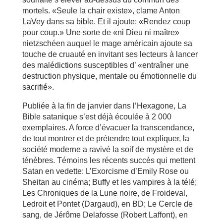
mortels. «Seule la chair existe», clame Anton
LaVey dans sa bible. Et il ajoute: «Rendez coup
pour coup.» Une sorte de «ni Dieu ni maître»
nietzschéen auquel le mage américain ajoute sa
touche de cruauté en invitant ses lecteurs à lancer
des malédictions susceptibles d’ «entraîner une
destruction physique, mentale ou émotionnelle du
sacrifié».
Publiée à la fin de janvier dans l’Hexagone, La
Bible satanique s’est déjà écoulée à 2 000
exemplaires. A force d’évacuer la transcendance,
de tout montrer et de prétendre tout expliquer, la
société moderne a ravivé la soif de mystère et de
ténèbres. Témoins les récents succès qui mettent
Satan en vedette: L’Exorcisme d’Emily Rose ou
Sheitan au cinéma; Buffy et les vampires à la télé;
Les Chroniques de la Lune noire, de Froideval,
Ledroit et Pontet (Dargaud), en BD; Le Cercle de
sang, de Jérôme Delafosse (Robert Laffont), en