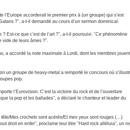
te l’Europe accorderait le premier prix à (un groupe) qui s’est
tans ?", a-t-il demandé au cours d’un sermon dominical.
e ? Est-ce que c’est de l’art ?", a-t-il poursuivi. "Ce phénomène
e vide de leurs âmes ?".
, a accordé la note maximale à Lordi, dont les membres jouen
sion un groupe de heavy-metal a remporté le concours où s’illust
roupes pop.
rte l’Eurovision. C’est la victoire du rock et de l’ouverture
s que la pop et les ballades", a déclaré le chanteur et leader du
tête/Mes crochets sont acérés/Et mes yeux sont rouges (…)
t droit en enfer", proclame leur titre "Hard rock alléluia", un r