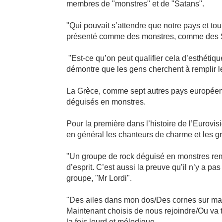
membres de "monstres" et de "Satans".
"Qui pouvait s’attendre que notre pays et tou
présenté comme des monstres, comme des Sa
"Est-ce qu’on peut qualifier cela d’esthétiqu
démontre que les gens cherchent à remplir l
La Grèce, comme sept autres pays européens
déguisés en monstres.
Pour la première dans l’histoire de l’Eurovi
en général les chanteurs de charme et les g
"Un groupe de rock déguisé en monstres rempo
d’esprit. C’est aussi la preuve qu’il n’y a pa
groupe, "Mr Lordi".
"Des ailes dans mon dos/Des cornes sur ma 
Maintenant choisis de nous rejoindre/Ou va tou
la fois lourd et mélodique.