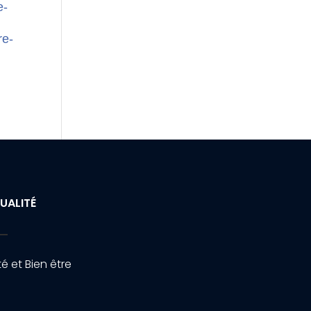
e-
re-
UALITÉ
é et Bien être