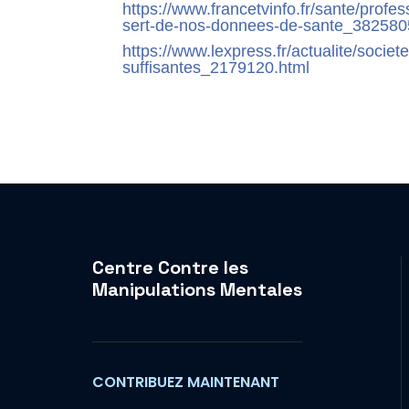
https://www.francetvinfo.fr/sante/prof
sert-de-nos-donnees-de-sante_382580
https://www.lexpress.fr/actualite/socie
suffisantes_2179120.html
Centre Contre les
Manipulations Mentales
CONTRIBUEZ MAINTENANT