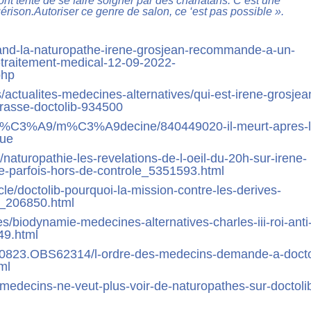
t tenté de se faire soigner par des charlatans. C’est une
uérison.Autoriser ce genre de salon, ce ‘est pas possible ».
/quand-la-naturopathe-irene-grosjean-recommande-a-un-
n-traitement-medical-12-09-2022-
hp
/actualites-medecines-alternatives/qui-est-irene-grosjea
rasse-doctolib-934500
9t%C3%A9/m%C3%A9decine/840449020-il-meurt-apres-l
que
/naturopathie-les-revelations-de-l-oeil-du-20h-sur-irene-
ue-parfois-hors-de-controle_5351593.html
icle/doctolib-pourquoi-la-mission-contre-les-derives-
s_206850.html
es/biodynamie-medecines-alternatives-charles-iii-roi-anti
49.html
20823.OBS62314/l-ordre-des-medecins-demande-a-docto
ml
s-medecins-ne-veut-plus-voir-de-naturopathes-sur-doctoli