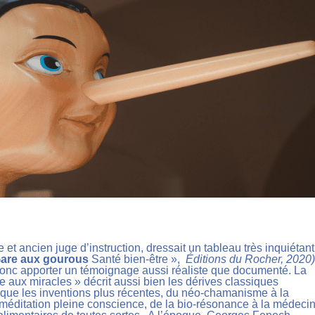
 ancien juge d’instruction, dressait un tableau très inquiétan
are aux gourous
Santé bien-être »,
Éditions du Rocher, 2020)
 donc apporter un témoignage aussi réaliste que documenté. La
oire aux miracles » décrit aussi bien les dérives classiques
 que les inventions plus récentes, du néo-chamanisme à la
méditation pleine conscience, de la bio-résonance à la médeci