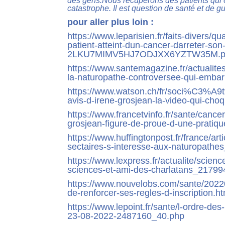
des gens.Nous récupérons des patients qui on
catastrophe. Il est question de santé et de g
pour aller plus loin :
https://www.leparisien.fr/faits-divers
patient-atteint-dun-cancer-darreter-so
2LKU7MIMV5HJ7ODJXX6YZTW35M.p
https://www.santemagazine.fr/actualites
la-naturopathe-controversee-qui-embar
https://www.watson.ch/fr/soci%C3%A
avis-d-irene-grosjean-la-video-qui-cho
https://www.francetvinfo.fr/sante/cancer
grosjean-figure-de-proue-d-une-pratiq
https://www.huffingtonpost.fr/france/art
sectaires-s-interesse-aux-naturopathe
https://www.lexpress.fr/actualite/scienc
sciences-et-ami-des-charlatans_21799
https://www.nouvelobs.com/sante/202
de-renforcer-ses-regles-d-inscription.ht
https://www.lepoint.fr/sante/l-ordre-de
23-08-2022-2487160_40.php