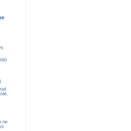
ue
es
lib)
l.
rait
nté.
n ne
dos