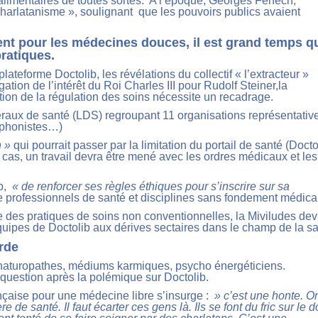
limentaires de toutes sortes.
A l’époque, Georges Fenech,
 charlatanisme », soulignant que les pouvoirs publics avaient
nt pour les médecines douces, il est grand temps q
ratiques.
ateforme Doctolib, les révélations du collectif « l’extracteur »
ation de l’intérêt du Roi Charles III pour Rudolf Steiner,la
ion de la régulation des soins nécessite un recadrage.
béraux de santé (LDS) regroupant 11 organisations représentativ
hophonistes…)
n »
qui pourrait passer par la limitation du portail de santé (Docto
cas, un travail devra être mené avec les ordres médicaux et les
ib,
« de renforcer ses règles éthiques pour s’inscrire sur sa
e professionnels de santé et disciplines sans fondement médica
e des pratiques de soins non conventionnelles, la Miviludes dev
uipes de Doctolib aux dérives sectaires dans le champ de la sa
arde
nt naturopathes, médiums karmiques, psycho énergéticiens.
 question après la polémique sur Doctolib.
nçaise pour une médecine libre s’insurge :
» c’est une honte. O
e de santé. Il faut écarter ces gens là. Ils se font du fric sur le 