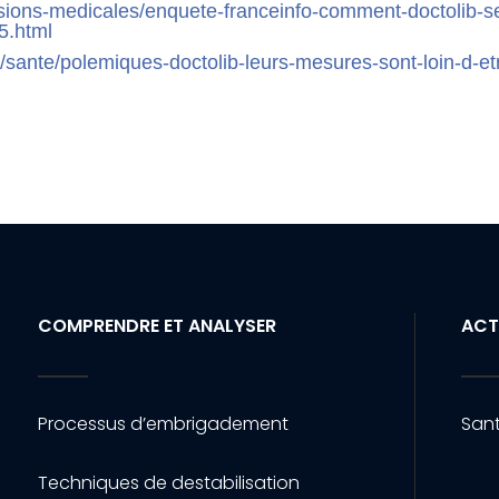
essions-medicales/enquete-franceinfo-comment-doctolib-s
5.html
te/sante/polemiques-doctolib-leurs-mesures-sont-loin-d-et
COMPRENDRE ET ANALYSER
ACT
Processus d’embrigadement
Sant
Techniques de destabilisation