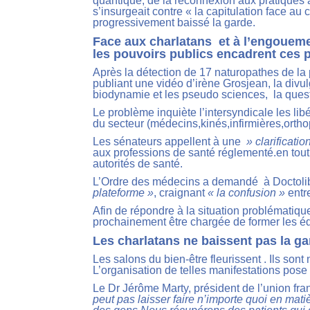
quantique, de la reconnexion aux pratiques a
s’insurgeait contre « la capitulation face au
progressivement baissé la garde.
Face aux charlatans et à l’engoueme
les pouvoirs publics encadrent ces p
Après la détection de 17 naturopathes de la pl
publiant une vidéo d’irène Grosjean, la divulg
biodynamie et les pseudo sciences, la quest
Le problème inquiète l’intersyndicale les li
du secteur (médecins,kinés,infirmières,ort
Les sénateurs appellent à une
» clarificatio
aux professions de santé réglementé.en tout 
autorités de santé.
L’Ordre des médecins a demandé à Doctol
plateforme »
, craignant
« la confusion »
entr
Afin de répondre à la situation problématiqu
prochainement être chargée de former les éq
Les charlatans ne baissent pas la g
Les salons du bien-être fleurissent . Ils so
L’organisation de telles manifestations pose
Le Dr Jérôme Marty, président de l’union fra
peut pas laisser faire n’importe quoi en matièr