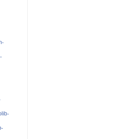
n-
-
-
lib-
b-