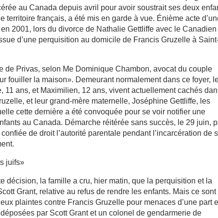
rcérée au Canada depuis avril pour avoir soustrait ses deux enfa
le territoire français, a été mis en garde à vue. Énième acte d’u
en 2001, lors du divorce de Nathalie Gettliffe avec le Canadien
l’issue d’une perquisition au domicile de Francis Gruzelle à Saint
e de Privas, selon Me Dominique Chambon, avocat du couple
our fouiller la maison». Demeurant normalement dans ce foyer, l
e, 11 ans, et Maximilien, 12 ans, vivent actuellement cachés da
uzelle, et leur grand-mère maternelle, Joséphine Gettliffe, les
uelle cette dernière a été convoquée pour se voir notifier une
enfants au Canada. Démarche réitérée sans succès, le 29 juin, p
 confiée de droit l’autorité parentale pendant l’incarcération de 
ment.
 juifs»
décision, la famille a cru, hier matin, que la perquisition et la
Scott Grant, relative au refus de rendre les enfants. Mais ce sont
: deux plaintes contre Francis Gruzelle pour menaces d’une part e
t déposées par Scott Grant et un colonel de gendarmerie de