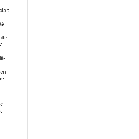
lait
té
ille
la
it-
ien
ie
ec
,