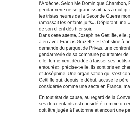
l’Ardèche. Selon Me Dominique Chambon, Fra
gendarmerie ne se grandissait pas à multipli
les tristes heures de la Seconde Guerre m
ramassait les enfants juifs». Déplorant une «t
de son client dès hier soir.
Dans cette attente, Joséphine Gettliffe, elle, 
a eu avec Francis Gruzelle. Et s’obstine à ne
demande du parquet de Privas, une confronta
gendarmerie de sa commune pour tenter de la f
elle, fermement décidée à laisser ses petits
entourés», précise-t-elle, ils sont pris en ch
et Joséphine. Une organisation qui s’est cons
Gettliffe qui, depuis le début, accuse le père
considérée comme une secte en France, ma
En tout état de cause, au regard de la Conv
ses deux enfants est considéré comme un en
doit être jugée à l’automne et encourt une p