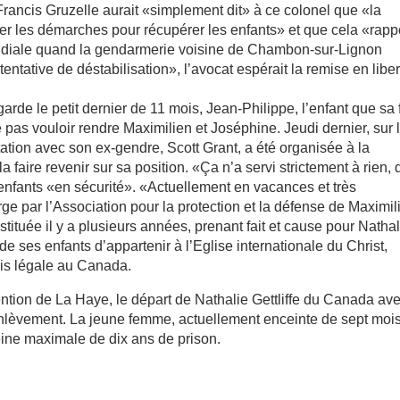
ncis Gruzelle aurait «simplement dit» à ce colonel que «la
er les démarches pour récupérer les enfants» et que cela «rappe
ondiale quand la gendarmerie voisine de Chambon-sur-Lignon
entative de déstabilisation», l’avocat espérait la remise en liber
garde le petit dernier de 11 mois, Jean-Philippe, l’enfant que sa f
 pas vouloir rendre Maximilien et Joséphine. Jeudi dernier, sur 
tion avec son ex-gendre, Scott Grant, a été organisée à la
aire revenir sur sa position. «Ça n’a servi strictement à rien, d
-enfants «en sécurité». «Actuellement en vacances et très
arge par l’Association pour la protection et la défense de Maximil
tituée il y a plusieurs années, prenant fait et cause pour Nathal
 de ses enfants d’appartenir à l’Eglise internationale du Christ,
is légale au Canada.
ention de La Haye, le départ de Nathalie Gettliffe du Canada av
lèvement. La jeune femme, actuellement enceinte de sept mois
eine maximale de dix ans de prison.