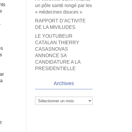
nts
un pôle santé rongé par les
ne
« médecines douces »
RAPPORT D’ACTIVITE
-
DE LA MIVILUDES
LE YOUTUBEUR
CATALAN THIERRY
es
CASASNOVAS
ns
ANNONCE SA
CANDIDATURE A LA
PRESIDENTIELLE
ar
sa
Archives
Archives
t