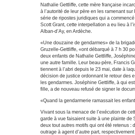
Nathalie Gettliffe, cette mère française inca
à l’autorité de leur père en les ramenant sur 
série de ripostes juridiques qui a commencé 
Scott Grant, cette interpellation a eu lieu à 
Alban-d’Ay, en Ardèche.
«Une douzaine de gendarmes» de la brigad
Gruzelle-Gettliffe, «ont débarqué à 7 h 30 p
deux enfants de Nathalie Gettliffe, Joséphin
une autre famille. Leur beau-père, Francis Gr
tiennent à l’abri depuis le 23 mai, date à laq
décision de justice ordonnant le retour des 
les gendarmes. Joséphine Gettliffe, à qui est
fille, a de nouveau refusé de signer le docu
«Quand la gendarmerie ramassait les enfants
Vivant sous la menace de l’exécution de cette 
garde à vue faisaient suite à une plainte de 
deux tout autres motifs qui ont été retenus 
outrage à agent d’autre part, respectivemen