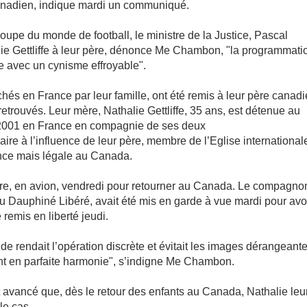
canadien, indique mardi un communiqué.
 coupe du monde de football, le ministre de la Justice, Pascal
lie Gettliffe à leur père, dénonce Me Chambon, "la programmati
e avec un cynisme effroyable".
hés en France par leur famille, ont été remis à leur père canadi
 retrouvés. Leur mère, Nathalie Gettliffe, 35 ans, est détenue au
en 2001 en France en compagnie de ses deux
straire à l’influence de leur père, membre de l’Eglise international
nce mais légale au Canada.
père, en avion, vendredi pour retourner au Canada. Le compagno
 au Dauphiné Libéré, avait été mis en garde à vue mardi pour avo
 remis en liberté jeudi.
e rendait l’opération discrète et évitait les images dérangeant
ient en parfaite harmonie", s’indigne Me Chambon.
ait avancé que, dès le retour des enfants au Canada, Nathalie leu
le cas.