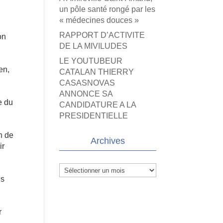
un pôle santé rongé par les
« médecines douces »
RAPPORT D’ACTIVITE
on
DE LA MIVILUDES
LE YOUTUBEUR
en,
CATALAN THIERRY
CASASNOVAS
ANNONCE SA
e du
CANDIDATURE A LA
PRESIDENTIELLE
n de
Archives
ir
Archives
es
r