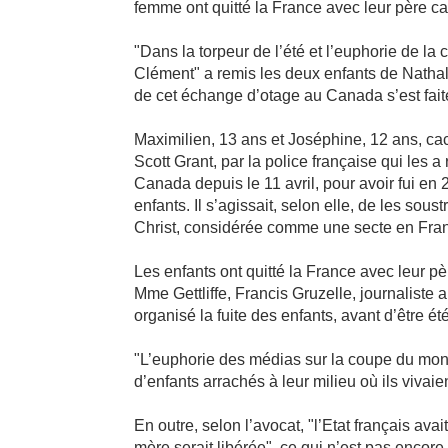
femme ont quitté la France avec leur père 
"Dans la torpeur de l’été et l’euphorie de la
Clément" a remis les deux enfants de Natha
de cet échange d’otage au Canada s’est fait
Maximilien, 13 ans et Joséphine, 12 ans, cac
Scott Grant, par la police française qui les a
Canada depuis le 11 avril, pour avoir fui 
enfants. Il s’agissait, selon elle, de les sou
Christ, considérée comme une secte en Fra
Les enfants ont quitté la France avec leur 
Mme Gettliffe, Francis Gruzelle, journaliste
organisé la fuite des enfants, avant d’être été
"L’euphorie des médias sur la coupe du mond
d’enfants arrachés à leur milieu où ils viva
En outre, selon l’avocat, "l’Etat français av
mère serait libérée", ce qui n’est pas encore 