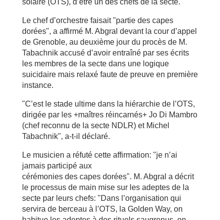
solaire (OTS), d’être un des chefs de la secte.
Le chef d’orchestre faisait "partie des capes
dorées", a affirmé M. Abgral devant la cour d’appel
de Grenoble, au deuxième jour du procès de M.
Tabachnik accusé d’avoir entraîné par ses écrits
les membres de la secte dans une logique
suicidaire mais relaxé faute de preuve en première
instance.
"C’est le stade ultime dans la hiérarchie de l’OTS,
dirigée par les +maîtres réincarnés+ Jo Di Mambro
(chef reconnu de la secte NDLR) et Michel
Tabachnik", a-t-il déclaré.
Le musicien a réfuté cette affirmation: "je n’ai
jamais participé aux
cérémonies des capes dorées". M. Abgral a décrit
le processus de main mise sur les adeptes de la
secte par leurs chefs: "Dans l’organisation qui
servira de berceau à l’OTS, la Golden Way, on
habitue les adeptes à des rituels saugrenus, on