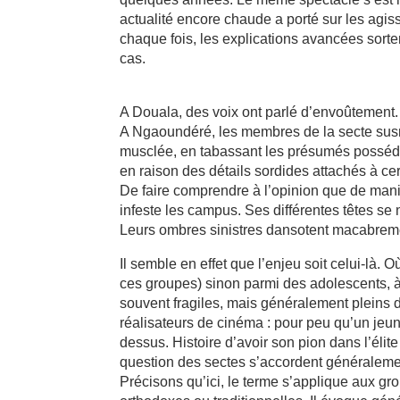
actualité encore chaude a porté sur les agi
chaque fois, les explications avancées sorte
cas.
A Douala, des voix ont parlé d’envoûtement. 
A Ngaoundéré, les membres de la secte sus
musclée, en tabassant les présumés posséd
en raison des détails sordides attachés à cer
De faire comprendre à l’opinion que de maniè
infeste les campus. Ses différentes têtes se
Leurs ombres sinistres dansotent macabremen
Il semble en effet que l’enjeu soit celui-là.
ces groupes) sinon parmi des adolescents, à l
souvent fragiles, mais généralement pleins d
réalisateurs de cinéma : pour peu qu’un jeune
dessus. Histoire d’avoir son pion dans l’éli
question des sectes s’accordent généralemen
Précisons qu’ici, le terme s’applique aux gr