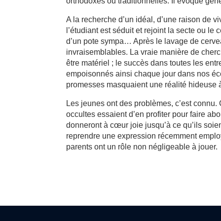
orthodoxes ou traditionnelles. Il évoque gé
A la recherche d’un idéal, d’une raison de vi
l’étudiant est séduit et rejoint la secte ou l
d’un pote sympa… Après le lavage de cerveau,
invraisemblables. La vraie manière de cherch
être matériel ; le succès dans toutes les entr
empoisonnés ainsi chaque jour dans nos écol
promesses masquaient une réalité hideuse à l
Les jeunes ont des problèmes, c’est connu. 
occultes essaient d’en profiter pour faire ab
donneront à cœur joie jusqu’à ce qu’ils soie
reprendre une expression récemment employ
parents ont un rôle non négligeable à jouer.