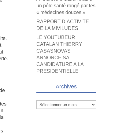
un pôle santé rongé par les
« médecines douces »
RAPPORT D’ACTIVITE
DE LA MIVILUDES
LE YOUTUBEUR
ite.
CATALAN THIERRY
t
CASASNOVAS
ut
ANNONCE SA
rte.
CANDIDATURE A LA
,
PRESIDENTIELLE
Archives
 de
Archives
 des
in
la
ns