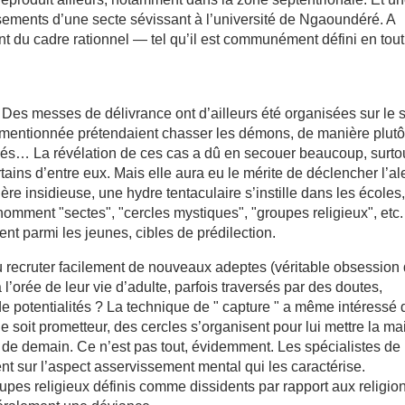
ssements d’une secte sévissant à l’université de Ngaoundéré. A
nt du cadre rationnel — tel qu’il est communément défini en tout
Des messes de délivrance ont d’ailleurs été organisées sur le s
mentionnée prétendaient chasser les démons, de manière plutô
és… La révélation de ces cas a dû en secouer beaucoup, surto
tains d’entre eux. Mais elle aura eu le mérite de déclencher l’ale
re insidieuse, une hydre tentaculaire s’instille dans les écoles
 nomment "sectes", "cercles mystiques", "groupes religieux", etc.
t parmi les jeunes, cibles de prédilection.
 Où recruter facilement de nouveaux adeptes (véritable obsession
’orée de leur vie d’adulte, parfois traversés par des doutes,
e potentialités ? La technique de " capture " a même intéressé
 soit prometteur, des cercles s’organisent pour lui mettre la ma
te de demain. Ce n’est pas tout, évidemment. Les spécialistes de 
t sur l’aspect asservissement mental qui les caractérise.
oupes religieux définis comme dissidents par rapport aux religio