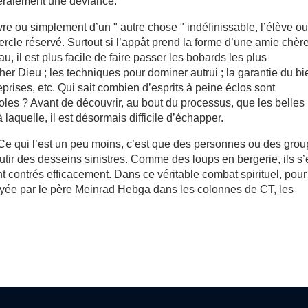
néralement une déviance.
vre ou simplement d’un " autre chose " indéfinissable, l’élève o
e cercle réservé. Surtout si l’appât prend la forme d’une amie chère
 il est plus facile de faire passer les bobards les plus
er Dieu ; les techniques pour dominer autrui ; la garantie du bi
eprises, etc. Qui sait combien d’esprits à peine éclos sont
es ? Avant de découvrir, au bout du processus, que les belles
aquelle, il est désormais difficile d’échapper.
Ce qui l’est un peu moins, c’est que des personnes ou des gro
outir des desseins sinistres. Comme des loups en bergerie, ils s
nt contrés efficacement. Dans ce véritable combat spirituel, pour
ée par le père Meinrad Hebga dans les colonnes de CT, les