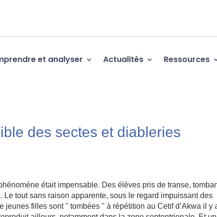
prendre et analyser
Actualités
Ressources
ible des sectes et diableries
le phénomène était impensable. Des élèves pris de transe, tomba
 Le tout sans raison apparente, sous le regard impuissant des
eunes filles sont " tombées " à répétition au Cetif d’Akwa il y 
produit ailleurs, notamment dans la zone septentrionale. Et u