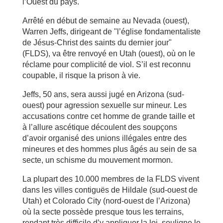
l’Ouest du pays.
Arrêté en début de semaine au Nevada (ouest),
Warren Jeffs, dirigeant de "l’église fondamentaliste
de Jésus-Christ des saints du dernier jour"
(FLDS), va être renvoyé en Utah (ouest), où on le
réclame pour complicité de viol. S’il est reconnu
coupable, il risque la prison à vie.
Jeffs, 50 ans, sera aussi jugé en Arizona (sud-
ouest) pour agression sexuelle sur mineur. Les
accusations contre cet homme de grande taille et
à l’allure ascétique découlent des soupçons
d’avoir organisé des unions illégales entre des
mineures et des hommes plus âgés au sein de sa
secte, un schisme du mouvement mormon.
La plupart des 10.000 membres de la FLDS vivent
dans les villes contiguës de Hildale (sud-ouest de
Utah) et Colorado City (nord-ouest de l’Arizona)
où la secte possède presque tous les terrains,
rendant très difficile d’y appliquer la loi, souligne le