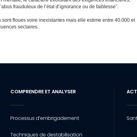
"abus frauduleux de l’état d’ignorance ou de faiblesse".
 sont floues voire inexistantes mais elle estime entre 40.000 et
luences sectaires.
COMPRENDRE ET ANALYSER
ACT
Processus d’embrigadement
Sant
Techniques de destabilisation