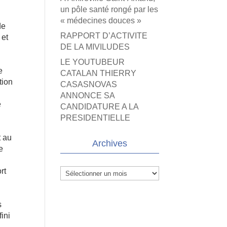
un pôle santé rongé par les
« médecines douces »
de
RAPPORT D’ACTIVITE
 et
DE LA MIVILUDES
LE YOUTUBEUR
e
CATALAN THIERRY
tion
CASASNOVAS
ANNONCE SA
e
CANDIDATURE A LA
PRESIDENTIELLE
t au
Archives
e
rt
Archives
s
ini