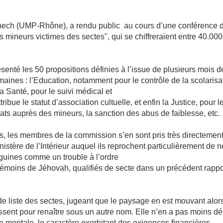
nech (UMP-Rhône), a rendu public au cours d’une conférence 
es mineurs victimes des sectes", qui se chiffreraient entre 40.000
senté les 50 propositions définies à l’issue de plusieurs mois d
maines : l’Education, notamment pour le contrôle de la scolarisa
 Santé, pour le suivi médical et
ribue le statut d’association cultuelle, et enfin la Justice, pour l
ats auprès des mineurs, la sanction des abus de faiblesse, etc.
cs, les membres de la commission s’en sont pris très directemen
istère de l’Intérieur auquel ils reprochent particulièrement de n
nguines comme un trouble à l’ordre
témoins de Jéhovah, qualifiés de secte dans un précédent rappo
de liste des sectes, jugeant que le paysage en est mouvant alor
sent pour renaître sous un autre nom. Elle n’en a pas moins déf
on mentale, le caractère exorbitant des exigences financières,