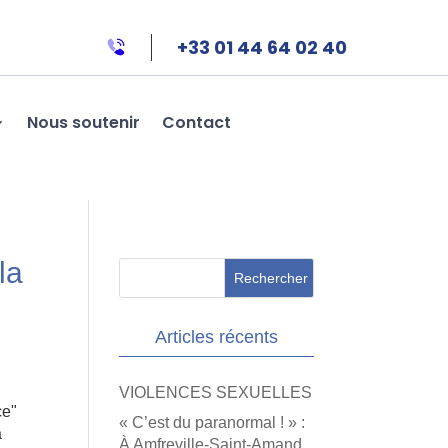
+33 01 44 64 02 40
Nous soutenir
Contact
la
Articles récents
VIOLENCES SEXUELLES
ce"
« C’est du paranormal ! » :
a
À Amfreville-Saint-Amand,