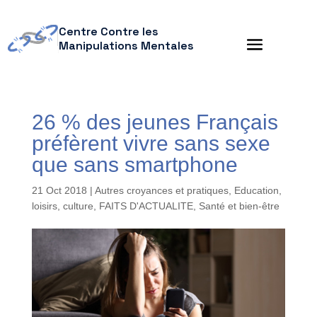
Centre Contre les
Manipulations Mentales
26 % des jeunes Français
préfèrent vivre sans sexe
que sans smartphone
21 Oct 2018
|
Autres croyances et pratiques
,
Education,
loisirs, culture
,
FAITS D'ACTUALITE
,
Santé et bien-être