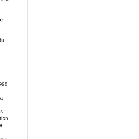
ne
s
du
1998
la
ns
tion
ne
ves