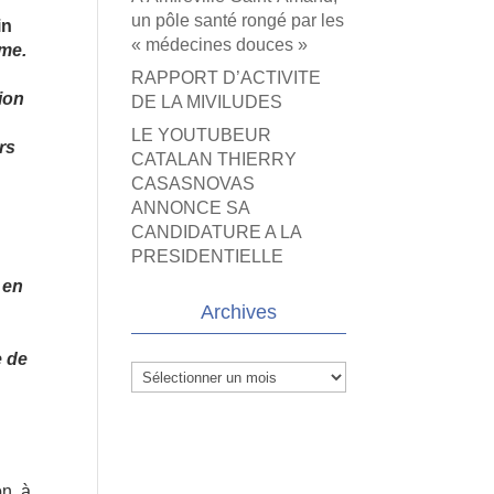
un pôle santé rongé par les
in
« médecines douces »
mme.
RAPPORT D’ACTIVITE
ion
DE LA MIVILUDES
LE YOUTUBEUR
rs
CATALAN THIERRY
CASASNOVAS
ANNONCE SA
CANDIDATURE A LA
PRESIDENTIELLE
 en
Archives
e de
Archives
on, à