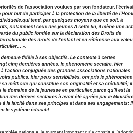
riorités de l’association voulues par son fondateur, l’écriva
 pour but de participer à la protection de la liberté de l’Ho
individuelle,qui tend, par quelques moyens que ce soit, à
rits, notamment ceux des jeunes A cette fin, il mène une act
garde du public fondée sur la déclaration des Droits de
ernationale des droits de l’enfant et en référence aux valeu
rticulier… ».
 demeure fidèle à ses objectifs. Le contexte à certes
gt cinq dernières années, le phénomène sectaire, hier
e à l’action conjuguée des grandes associations nationales
voirs publics, hier peux sensibilisés, ont pris le phénomène
a méthode qui constitue son originalité et sa crédibilité; il
e domaine de la jeunesse en particulier, parce qu’il est la
ion des dérives sectaires à avoir été agréée par le Ministèr
ce à la laïcité dans ses principes et dans ses engagements; il
c le système éducatif.
ssemblée nationale, le tournant important qu’a constitué l’adopti