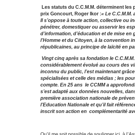
Les statuts du C.C.M.M. déterminent les p
prix Goncourt, Roger Ikor :
« Le C.C.M.M. a
Il s’oppose à toute action, collective ou 
pénétrer, domestiquer ou asservir les esp
d’information, d’éducation et de mise en 
l’Homme et du Citoyen, à la convention int
républicaines, au principe de laïcité en pa
Vingt cinq après sa fondation le C.C.M.M.
considérablement évolué au cours des vin
inconnu du public, l’est maintenant grâc
spécialisées et celle des médias ; les pou
compte. En 25 ans
le CCMM a approfondi s
s’est adapté aux données nouvelles, dans l
première association nationale de prévent
l’Education Nationale et qu’il fait référen
inscrit son action en
complémentarité ave
Qu’il me soit possible de souligner ici, à l’A