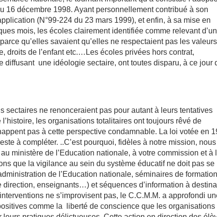
 du 16 décembre 1998. Ayant personnellement contribué à son
’application (N°99-224 du 23 mars 1999), et enfin, à sa mise en
ues mois, les écoles clairement identifiée comme relevant d’u
 parce qu’elles savaient qu’elles ne respectaient pas les valeur
me, droits de l’enfant etc.…Les écoles privées hors contrat,
e diffusant
une idéologie sectaire, ont toutes disparu, à ce jour 
 sectaires ne renonceraient pas pour autant à leurs tentatives
l’histoire, les organisations totalitaires ont toujours rêvé de
échappent pas à cette perspective condamnable. La loi votée en 
reste à compléter. ..C’est pourquoi, fidèles à notre mission, nous
au ministère de l’Education nationale, à votre commission et à 
s que la vigilance au sein du système éducatif ne doit pas se
’administration de l’Education nationale, séminaires de formatio
e direction, enseignants…) et séquences d’information à destina
 interventions ne s’improvisent pas, le C.C.M.M. a approfondi u
positives comme la
liberté de conscience que les organisations
r leurs pratiques délictueuses. Cette action en direction des élè