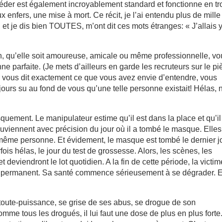
rocéder est également incroyablement standard et fonctionne en tr
enfers, une mise à mort. Ce récit, je l’ai entendu plus de mille
, et je dis bien TOUTES, m’ont dit ces mots étranges: « J’allais 
on, qu’elle soit amoureuse, amicale ou même professionnelle, v
ne parfaite. (Je mets d’ailleurs en garde les recruteurs sur le p
r vous dit exactement ce que vous avez envie d’entendre, vous
ours su au fond de vous qu’une telle personne existait! Hélas, 
uement. Le manipulateur estime qu’il est dans la place et qu’il
 souviennent avec précision du jour où il a tombé le masque. Elles
a même personne. Et évidement, le masque est tombé le dernier j
fois hélas, le jour du test de grossesse. Alors, les scènes, les
t deviendront le lot quotidien. A la fin de cette période, la victim
ss permanent. Sa santé commence sérieusement à se dégrader. E
 toute-puissance, se grise de ses abus, se drogue de son
me tous les drogués, il lui faut une dose de plus en plus forte