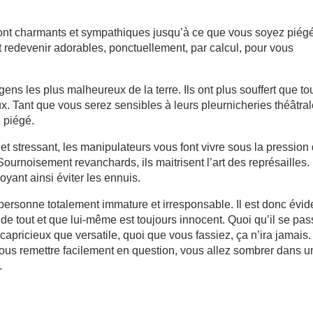
ont charmants et sympathiques jusqu’à ce que vous soyez piég
t redevenir adorables, ponctuellement, par calcul, pour vous
ens les plus malheureux de la terre. Ils ont plus souffert que tou
. Tant que vous serez sensibles à leurs pleurnicheries théâtra
z piégé.
és et stressant, les manipulateurs vous font vivre sous la pression
 Sournoisement revanchards, ils maitrisent l’art des représailles.
yant ainsi éviter les ennuis.
personne totalement immature et irresponsable. Il est donc évid
 de tout et que lui-même est toujours innocent. Quoi qu’il se pa
 capricieux que versatile, quoi que vous fassiez, ça n’ira jamais.
 vous remettre facilement en question, vous allez sombrer dans 
.