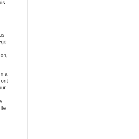
ois
y
ous
iège
non,
 n’a
 ont
our
e
lle
.