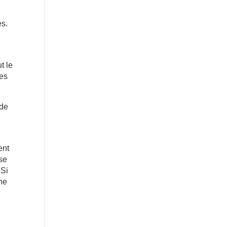
és.
t le
les
 de
ent
sse
 Si
une