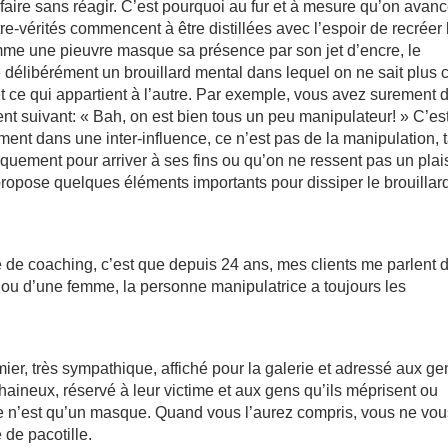
faire sans réagir. C’est pourquoi au fur et à mesure qu’on avan
-vérités commencent à être distillées avec l’espoir de recréer 
Comme une pieuvre masque sa présence par son jet d’encre, le
 délibérément un brouillard mental dans lequel on ne sait plus 
n et ce qui appartient à l’autre. Par exemple, vous avez surement 
nt suivant: « Bah, on est bien tous un peu manipulateur! » C’es
ent dans une inter-influence, ce n’est pas de la manipulation, 
yniquement pour arriver à ses fins ou qu’on ne ressent pas un plais
s propose quelques éléments importants pour dissiper le brouillar
 de coaching, c’est que depuis 24 ans, mes clients me parlent d
u d’une femme, la personne manipulatrice a toujours les
er, très sympathique, affiché pour la galerie et adressé aux ge
 haineux, réservé à leur victime et aux gens qu’ils méprisent ou
ue n’est qu’un masque. Quand vous l’aurez compris, vous ne vo
 de pacotille.