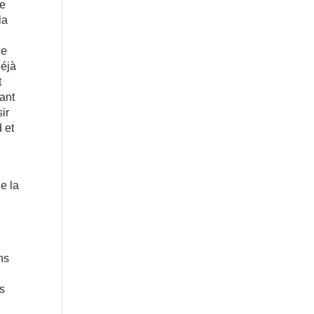
ce
la
ce
déjà
t
tant
ir
d et
e la
ns
us