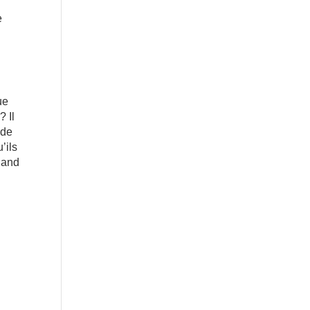
e
ue
? Il
 de
’ils
Quand