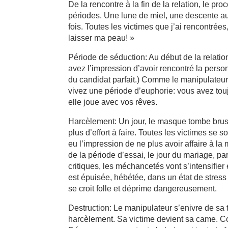
De la rencontre à la fin de la relation, le p
périodes. Une lune de miel, une descente aux 
fois. Toutes les victimes que j’ai rencontrées
laisser ma peau! »
Période de séduction: Au début de la relati
avez l’impression d’avoir rencontré la person
du candidat parfait.) Comme le manipulateu
vivez une période d’euphorie: vous avez touj
elle joue avec vos rêves.
Harcèlement: Un jour, le masque tombe brusq
plus d’effort à faire. Toutes les victimes se
eu l’impression de ne plus avoir affaire à l
de la période d’essai, le jour du mariage, par
critiques, les méchancetés vont s’intensifier e
est épuisée, hébétée, dans un état de stre
se croit folle et déprime dangereusement.
Destruction: Le manipulateur s’enivre de sa
harcèlement. Sa victime devient sa came. Com