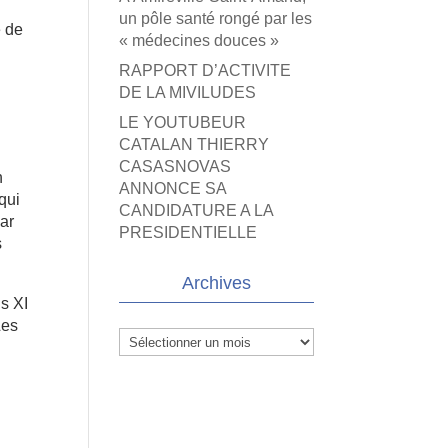
un pôle santé rongé par les
e de
« médecines douces »
s
RAPPORT D’ACTIVITE
DE LA MIVILUDES
LE YOUTUBEUR
CATALAN THIERRY
CASASNOVAS
n
ANNONCE SA
 qui
CANDIDATURE A LA
Par
PRESIDENTIELLE
s
Archives
s XI
Les
Archives