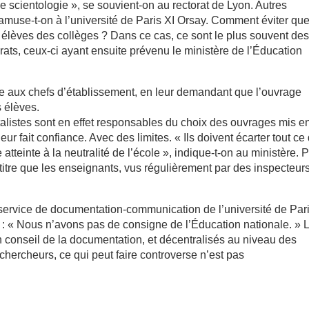
e scientologie », se souvient-on au rectorat de Lyon. Autres
’amuse-t-on à l’université de Paris XI Orsay. Comment éviter qu
s élèves des collèges ? Dans ce cas, ce sont le plus souvent de
orats, ceux-ci ayant ensuite prévenu le ministère de l’Éducation
e aux chefs d’établissement, en leur demandant que l’ouvrage
s élèves.
alistes sont en effet responsables du choix des ouvrages mis e
eur fait confiance. Avec des limites. « Ils doivent écarter tout ce
atteinte à la neutralité de l’école », indique-t-on au ministère. 
titre que les enseignants, vus régulièrement par des inspecteur
 service de documentation-communication de l’université de Pari
e : « Nous n’avons pas de consigne de l’Éducation nationale. » 
 conseil de la documentation, et décentralisés au niveau des
chercheurs, ce qui peut faire controverse n’est pas