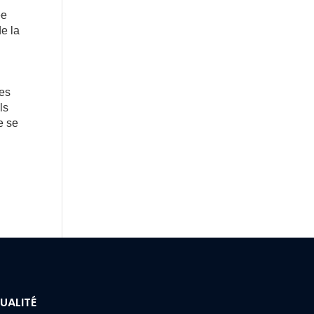
ée
de la
des
ls
e se
UALITÉ