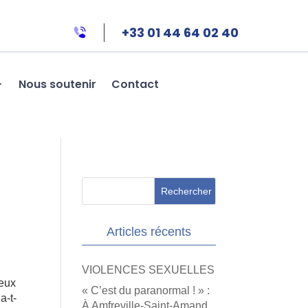
+33 01 44 64 02 40
Nous soutenir
Contact
:
Articles récents
VIOLENCES SEXUELLES
ieux
« C’est du paranormal ! » :
a-t-
À Amfreville-Saint-Amand,