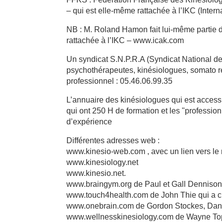
– qui est elle-même rattachée à l’IKC (Inter
NB : M. Roland Hamon fait lui-même partie d
rattachée à l’IKC – www.icak.com
Un syndicat S.N.P.R.A (Syndicat National de
psychothérapeutes, kinésiologues, somato r
professionnel : 05.46.06.99.35
L’annuaire des kinésiologues qui est accessibl
qui ont 250 H de formation et les "professio
d’expérience
Différentes adresses web :
www.kinesio-web.com , avec un lien vers le 
www.kinesiology.net
www.kinesio.net.
www.braingym.org de Paul et Gall Dennison 
www.touch4health.com de John Thie qui a cr
www.onebrain.com de Gordon Stockes, Dani
www.wellnesskinesiology.com de Wayne To