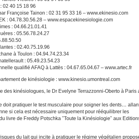
: 02 40 15 18 96
par Françoise Tainon : 02 31 95 33 16 – www.ekinesio.com
DEK : 04.78.30.56.28 – www.espacekinesiologie.com
mes : 04.66.21.01.41
uères : 05.56.78.24.27
5.88.50.50
antes : 02.40.75.19.96
chane à Toulon : 04.94.74.23.34
atellerault : 05.49.23.54.23
lle qualifié AFAQ à Lattès : 04.67.65.04.67 – www.artec.fr
épartement de kinésiologie : www.kinesio.umontreal.com
aire des kinésiologues, le Dr Evelyne Terrazzonni-Oberto à Paris
doit pratiquer le test musculaire pour soigner les dents… allan
nne si cela est nécessaire uniquement pour rééquilibrer les
du livre de Freddy Potschka "Toute la Kinésiologie" aux Edition
risques du lait qui incite à pratiquer le régime végétalien propos