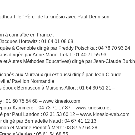
heart, le "Père" de la kinésio avec Paul Dennison
n à connaître en France :
 Jacques Horowitz : 01 64 01 08 68
liquée à Grenoble dirigé par Freddy Potschka : 04 76 70 93 24
ris dirigée par Anne-Marie Trelat : 01 40 71 55 93
 et Autres Méthodes Educatives) dirigé par Jean-Claude Burkh
dicapés aux Mureaux qui est aussi dirigé par Jean-Claude
eville/ Pavillon Normandie
s époux Bernascon à Maisons Alfort : 01 64 30 51 21 –
y : 01 60 75 54 68 – www.kinesio.com
 époux Kammerer : 04 73 71 17 87 – www.kinesio.net
igé par Paul Landon : 02 31 53 60 12 – www. kinesio-web.com
 dirigé par Bernadette Naud : 04 67 41 12 13
amon et Martine Pierlot à Metz : 03.87.52.64.28
rancis Vieules : 05 61 54 68 55