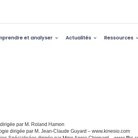
prendre et analyser
Actualités
Ressources
e dirigée par M. Roland Hamon
ogie dirigée par M. Jean-Claude Guyard – www.kinesio.com
gies Spécialisées dirigée par Mme Annie Chignard – www.ffks.