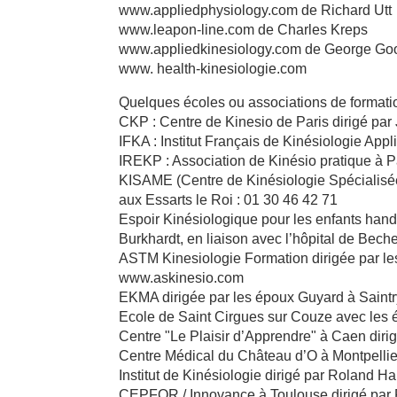
www.appliedphysiology.com de Richard Utt
www.leapon-line.com de Charles Kreps
www.appliedkinesiology.com de George Good
www. health-kinesiologie.com
Quelques écoles ou associations de formatio
CKP : Centre de Kinesio de Paris dirigé par
IFKA : Institut Français de Kinésiologie App
IREKP : Association de Kinésio pratique à Pa
KISAME (Centre de Kinésiologie Spécialisée
aux Essarts le Roi : 01 30 46 42 71
Espoir Kinésiologique pour les enfants han
Burkhardt, en liaison avec l’hôpital de Bech
ASTM Kinesiologie Formation dirigée par le
www.askinesio.com
EKMA dirigée par les époux Guyard à Saintr
Ecole de Saint Cirgues sur Couze avec les
Centre "Le Plaisir d’Apprendre" à Caen dir
Centre Médical du Château d’O à Montpellier
Institut de Kinésiologie dirigé par Roland H
CEPFOR / Innovance à Toulouse dirigé par F