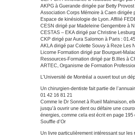
AKPG à Guerande dirigée par Betty Provost 
Association Corps Mémoire à Caen dirigée 
Espace de kinésiologie de Lyon. Affilié FE
CESN dirigé par Madeleine Gengembre à Ni
CESTAS – EKA dirigé par Christine Lesburg
CKP dirigé par Aura Salomon à Paris : 01.4
AKLA dirigé par Colette Souvy à Reze Les N
Licorne Formation dirigé par Bourguet-Mala
Ressources-Formation dirigé par B.Illes à Ch
ARTEC, Organisme de Formation Professionne
L’Université de Montréal a ouvert tout un d
Un chirurgien-dentiste fait partie de l’annu
01 42 16 81 21
Comme le Dr Sonnet à Rueil Malmaison, elle 
jusqu’à ouvrir une dent ou défaire une couro
énergies, comme cela est écrit en page 195 
Souffle d’Or
Un livre particulièrement intéressant sur les 