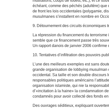
mutilations, coups de fouets, etc.), et ce so
échéant, comme des péchés (adultère) que c
de front les lois occidentales (polygamie, d
musulmanes s’installent en nombre en Occid
9. Détournement des circuits économiques tr
La répression du financement du terrorisme 
semble que ce financement passe très souve
Un rapport danois de janvier 2006 confirme c
10. Tentatives d’infiltration des pouvoirs pub
L’une des meilleurs exemples est sans doute
grande organisation de lobbying musulman d
occidental. Sa taille et son double discours 
responsables politiques américains l’attitud
organisation islamiste, qui nie la responsab
d’«incitation à la haine» la condamnation de
condamnés pour avoir collecté des fonds en 
Des ouvrages séditieux, expliquant ouverteme