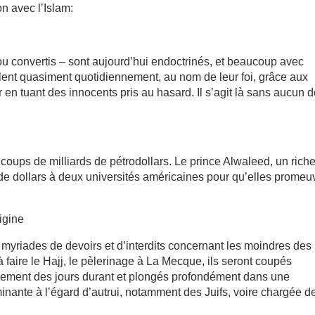
n avec l’Islam:
u convertis – sont aujourd’hui endoctrinés, et beaucoup avec
lent quasiment quotidiennement, au nom de leur foi, grâce aux
er en tuant des innocents pris au hasard. Il s’agit là sans aucun 
à coups de milliards de pétrodollars. Le prince Alwaleed, un rich
de dollars à deux universités américaines pour qu’elles promeu
igine
s myriades de devoirs et d’interdits concernant les moindres des
à faire le Hajj, le pèlerinage à La Mecque, ils seront coupés
nement des jours durant et plongés profondément dans une
inante à l’égard d’autrui, notamment des Juifs, voire chargée d