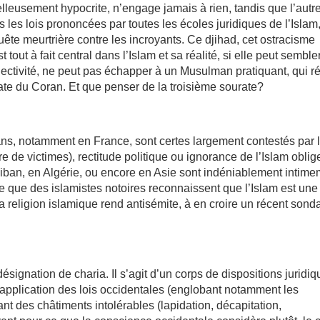
elleusement hypocrite, n’engage jamais à rien, tandis que l’autre
s les lois prononcées par toutes les écoles juridiques de l’Islam
uête meurtrière contre les incroyants. Ce djihad, cet ostracisme
 tout à fait central dans l’Islam et sa réalité, si elle peut semble
bjectivité, ne peut pas échapper à un Musulman pratiquant, qui ré
rate du Coran. Et que penser de la troisième sourate?
s, notamment en France, sont certes largement contestés par 
e de victimes), rectitude politique ou ignorance de l’Islam oblig
iban, en Algérie, ou encore en Asie sont indéniablement intim
e que des islamistes notoires reconnaissent que l’Islam est une
la religion islamique rend antisémite, à en croire un récent son
ésignation de charia. Il s’agit d’un corps de dispositions juridi
application des lois occidentales (englobant notamment les
nt des châtiments intolérables (lapidation, décapitation,