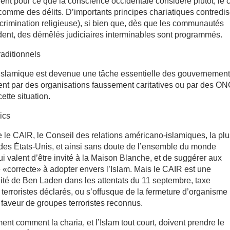
uvent pour ce que la conscience occidentale considère plutôt, le 
omme des délits. D’importants principes chariatiques contredis
iscrimination religieuse), si bien que, dès que les communautés
ent, des démêlés judiciaires interminables sont programmés.
aditionnels
islamique est devenue une tâche essentielle des gouvernements
nt par des organisations faussement caritatives ou par des ON
ette situation.
lics
 le CAIR, le Conseil des relations américano-islamiques, la pl
es États-Unis, et ainsi sans doute de l’ensemble du monde
lui valent d’être invité à la Maison Blanche, et de suggérer aux
e «correcte» à adopter envers l’Islam. Mais le CAIR est une
ilité de Ben Laden dans les attentats du 11 septembre, taxe
 terroristes déclarés, ou s’offusque de la fermeture d’organisme
faveur de groupes terroristes reconnus.
nt comment la charia, et l’Islam tout court, doivent prendre le