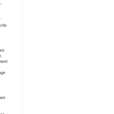
,
,
r
cite
les
e.
ement
dage
ques