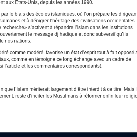
nt aux États-Unis, depuis les années 1990.
nt par le biais des écoles islamiques, où l’on prépare les dirigean
ulmanes et à dénigrer l’héritage des civilisations occidentales.
echerche» s’activent à répandre l’Islam dans les institutions
 ouvertement le message djihadique et donc subversif qu’ils
 de nos nations.
déré comme modéré, favorise un état d’esprit tout à fait opposé 
dentaux, comme en témoigne ce long échange avec un cadre de
ssi l’article et les commentaires correspondants).
n que l’Islam mériterait largement d’être interdit à ce titre. Mais 
irement, reste d’inciter les Musulmans à réformer enfin leur religi