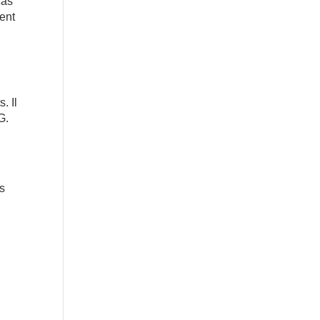
cas
ent
. Il
G.
us