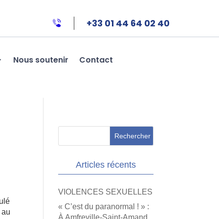
+33 01 44 64 02 40
Nous soutenir
Contact
Articles récents
VIOLENCES SEXUELLES
ulé
« C’est du paranormal ! » :
é au
À Amfreville-Saint-Amand,