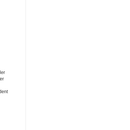
ler
ter
dent