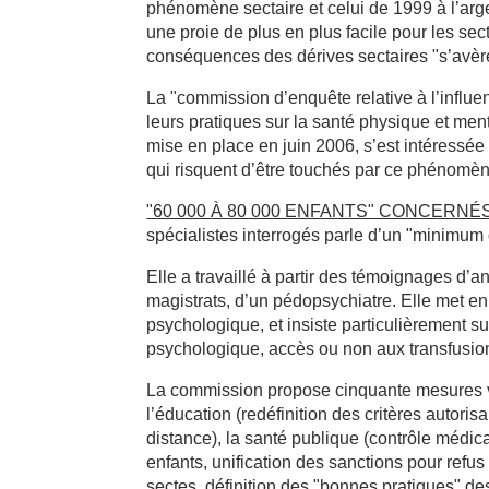
phénomène sectaire et celui de 1999 à l’arge
une proie de plus en plus facile pour les se
conséquences des dérives sectaires "s’avère
La "commission d’enquête relative à l’infl
leurs pratiques sur la santé physique et m
mise en place en juin 2006, s’est intéressée 
qui risquent d’être touchés par ce phénomèn
"60 000 À 80 000 ENFANTS" CONCERNÉ
spécialistes interrogés parle d’un "minimum
Elle a travaillé à partir des témoignages d’
magistrats, d’un pédopsychiatre. Elle met e
psychologique, et insiste particulièrement sur
psychologique, accès ou non aux transfusion
La commission propose cinquante mesures vi
l’éducation (redéfinition des critères autoris
distance), la santé publique (contrôle médica
enfants, unification des sanctions pour refu
sectes, définition des "bonnes pratiques" de