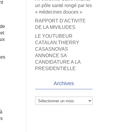
nt
un pôle santé rongé par les
« médecines douces »
RAPPORT D’ACTIVITE
 de
DE LA MIVILUDES
et
LE YOUTUBEUR
eux
CATALAN THIERRY
CASASNOVAS
ANNONCE SA
des
CANDIDATURE A LA
PRESIDENTIELLE
Archives
Archives
n
 à
es