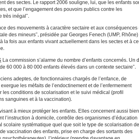
nt des sectes. Le rapport 2006 souligne, lui, que les enfants so
ctes, et que l’engagement des pouvoirs publics contre les
 très inégal".
uence des mouvements à caractère sectaire et aux conséquences
entale des mineurs", présidée par Georges Fenech (UMP, Rhône) 
à la fois aux enfants vivant actuellement dans les sectes et à c
e.
S
La commission s’alarme du nombre d’enfants concernés. Un 
 de 60 000 à 80 000 enfants élevés dans un contexte sectaire".
anciens adeptes, de fonctionnaires chargés de l’enfance, de
n exergue les méfaits de l’endoctinement et de l’enfermement
 les conditions de scolarisation et le suivi médical (profil
s sanguines et à la vaccination).
sant à mieux protéger les enfants. Elles concernent aussi bie
ant l’instruction à domicile, contrôle des organismes d’éducation
l scolaire systématique quel que soit le type de scolarisation d
s de vaccination des enfants, prise en charge des sortants des
s psychothérapeutes), l’intérieur (prendre davantage en