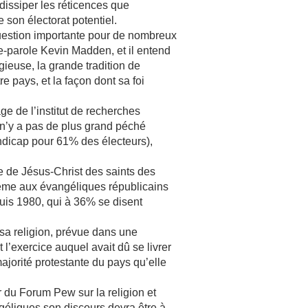
 dissiper les réticences que
e son électorat potentiel.
uestion importante pour de nombreux
e-parole Kevin Madden, et il entend
ligieuse, la grande tradition de
e pays, et la façon dont sa foi
ge de l’institut de recherches
l n’y a pas de plus grand péché
ndicap pour 61% des électeurs),
e de Jésus-Christ des saints des
lème aux évangéliques républicains
puis 1980, qui à 36% se disent
sa religion, prévue dans une
’exercice auquel avait dû se livrer
jorité protestante du pays qu’elle
 du Forum Pew sur la religion et
ngéliques son discours devra être à