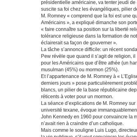
présidentielle américaine, va tenter jeudi de
suscite sa foi chez les évangéliques, pilier d
M. Romney « comprend que la foi est une q
Américains », a expliqué dimanche son port
« faire connaître sa position sur la liberté re
tolérance religieuse dans la formation de notr
éclairerait sa façon de gouverner ».
La tâche s’annonce difficile: un récent sonda
Pew révèle que quand il s’agit de religion, i
pour les Américains que d’être athée (un ha
musulman (45%) ou mormon (25%).
Et l’appartenance de M. Romney à « L’Eglis
derniers jours » pose particulièrement prob
blancs, un pilier de la base républicaine de
réticents à voter pour un mormon.
La séance d’explications de M. Romney sur 
université texane, évoque immanquablement l
John Kennedy en 1960 pour convaincre la ma
n’avait rien à craindre d’un catholique.
Mais comme le souligne Luis Lugo, directeur
la vie publique, s’il veut convaincre les éva