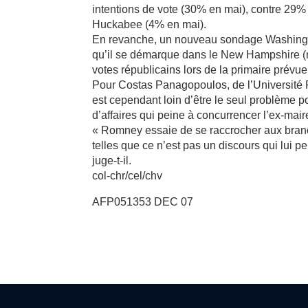
intentions de vote (30% en mai), contre 29%
Huckabee (4% en mai).
En revanche, un nouveau sondage Washingt
qu’il se démarque dans le New Hampshire (no
votes républicains lors de la primaire prévue 
Pour Costas Panagopoulos, de l’Université 
est cependant loin d’être le seul problème
d’affaires qui peine à concurrencer l’ex-ma
« Romney essaie de se raccrocher aux branch
telles que ce n’est pas un discours qui lui p
juge-t-il.
col-chr/cel/chv
AFP051353 DEC 07