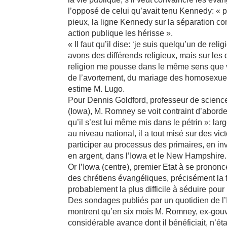
l’opposé de celui qu’avait tenu Kennedy: « p
pieux, la ligne Kennedy sur la séparation co
action publique les hérisse ».
« Il faut qu’il dise: ‘je suis quelqu’un de rel
avons des différends religieux, mais sur le
religion me pousse dans le même sens que vo
de l’avortement, du mariage des homosexuels,
estime M. Lugo.
Pour Dennis Goldford, professeur de science
(Iowa), M. Romney se voit contraint d’aborde
qu’il s’est lui même mis dans le pétrin »: l
au niveau national, il a tout misé sur des vic
participer au processus des primaires, en i
en argent, dans l’Iowa et le New Hampshire.
Or l’Iowa (centre), premier Etat à se prononcer
des chrétiens évangéliques, précisément la f
probablement la plus difficile à séduire pour 
Des sondages publiés par un quotidien de l
montrent qu’en six mois M. Romney, ex-gouv
considérable avance dont il bénéficiait, n’é