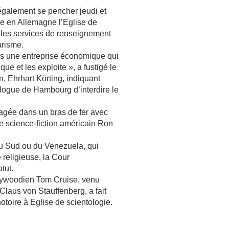
également se pencher jeudi et
ire en Allemagne l’Eglise de
r les services de renseignement
arisme.
ais une entreprise économique qui
e et les exploite », a fustigé le
lin, Ehrhart Körting, indiquant
ologue de Hambourg d’interdire le
agée dans un bras de fer avec
de science-fiction américain Ron
 du Sud ou du Venezuela, qui
religieuse, la Cour
tut.
llywoodien Tom Cruise, venu
Claus von Stauffenberg, a fait
toire à Eglise de scientologie.