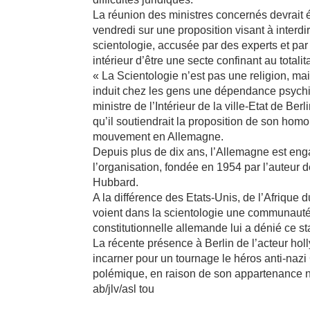
La réunion des ministres concernés devrait 
vendredi sur une proposition visant à interd
scientologie, accusée par des experts et pa
intérieur d’être une secte confinant au totalit
« La Scientologie n’est pas une religion, m
induit chez les gens une dépendance psychiqu
ministre de l’Intérieur de la ville-Etat de Ber
qu’il soutiendrait la proposition de son hom
mouvement en Allemagne.
Depuis plus de dix ans, l’Allemagne est eng
l’organisation, fondée en 1954 par l’auteur 
Hubbard.
A la différence des Etats-Unis, de l’Afrique
voient dans la scientologie une communauté 
constitutionnelle allemande lui a dénié ce sta
La récente présence à Berlin de l’acteur ho
incarner pour un tournage le héros anti-nazi 
polémique, en raison de son appartenance no
ab/jlv/asl tou