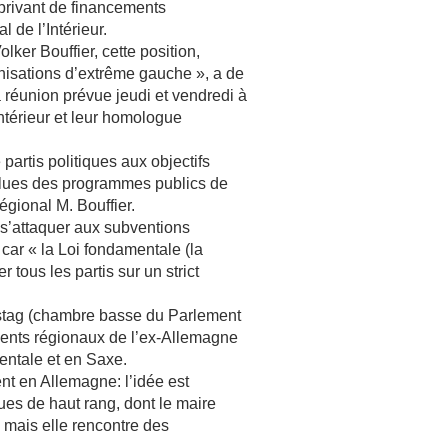
 privant de financements
l de l’Intérieur.
lker Bouffier, cette position,
anisations d’extrême gauche », a de
 réunion prévue jeudi et vendredi à
Intérieur et leur homologue
partis politiques aux objectifs
clues des programmes publics de
égional M. Bouffier.
e s’attaquer aux subventions
 car « la Loi fondamentale (la
 tous les partis sur un strict
stag (chambre basse du Parlement
ments régionaux de l’ex-Allemagne
entale et en Saxe.
ent en Allemagne: l’idée est
es de haut rang, dont le maire
 mais elle rencontre des