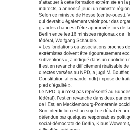
s’attaquer à cette formation extrémiste en la
indirects, a annoncé jeudi un ministre régiona
Selon ce ministre de Hesse (centre-ouest), Vo
qui devrait « également valoir pour des org
grandes chances d’être approuvée lors de la
Berlin entre les 16 ministres régionaux de l’
fédéral, Wolfgang Schäuble.
« Les fondations ou associations proches de 
extrémistes doivent être rigoureusement ex
subventions », a indiqué dans un quotidien r
Il est en revanche difficilement réalisable d
directes versées au NPD, a jugé M. Bouffier,
Constitution allemande, ndlr) impose de traiter
pied d’égalité ».
Le NPD, qui n’est pas représenté au Bunde
fédéral), l’est en revanche dans deux parle
de l’Est, en Mecklembourg-Poméranie occid
Son interdiction est un sujet de débat récurr
défendue par quelques responsables politiqu
social-démocrate de Berlin, Klaus Wowereit,
difficultés juridiques.