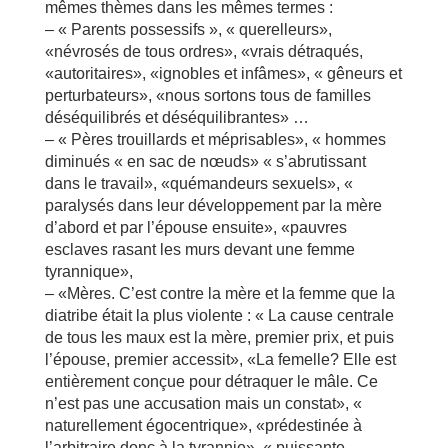
mêmes thèmes dans les mêmes termes :
– « Parents possessifs », « querelleurs»,
«névrosés de tous ordres», «vrais détraqués,
«autoritaires», «ignobles et infâmes», « gêneurs et
perturbateurs», «nous sortons tous de familles
déséquilibrés et déséquilibrantes» …
– « Pères trouillards et méprisables», « hommes
diminués « en sac de nœuds» « s’abrutissant
dans le travail», «quémandeurs sexuels», «
paralysés dans leur développement par la mère
d’abord et par l’épouse ensuite», «pauvres
esclaves rasant les murs devant une femme
tyrannique»,
– «Mères. C’est contre la mère et la femme que la
diatribe était la plus violente : « La cause centrale
de tous les maux est la mère, premier prix, et puis
l’épouse, premier accessit», «La femelle? Elle est
entièrement conçue pour détraquer le mâle. Ce
n’est pas une accusation mais un constat», «
naturellement égocentrique», «prédestinée à
l’arbitraire donc à la tyrannie», « puissante