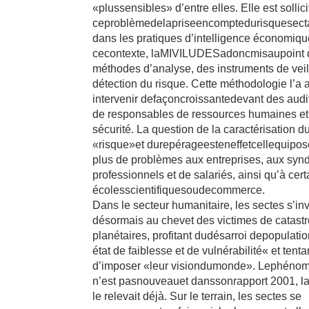
«plussensibles» d’entre elles. Elle est sollici
ceproblèmedelapriseencomptedurisquesect
dans les pratiques d’intelligence économiq
cecontexte, laMIVILUDESadoncmisaupoint 
méthodes d’analyse, des instruments de veil
détection du risque. Cette méthodologie l’a 
intervenir defaçoncroissantedevant des audi
de responsables de ressources humaines et
sécurité. La question de la caractérisation d
«risque»et durepérageesteneffetcellequipos
plus de problèmes aux entreprises, aux synd
professionnels et de salariés, ainsi qu’à cer
écolesscientifiquesoudecommerce.
Dans le secteur humanitaire, les sectes s’inv
désormais au chevet des victimes de catast
planétaires, profitant dudésarroi depopulat
état de faiblesse et de vulnérabilité« et tenta
d’imposer «leur visiondumonde». Lephénom
n’est pasnouveauet danssonrapport 2001, 
le relevait déjà. Sur le terrain, les sectes se