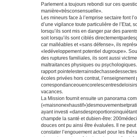
Parlement a toujours rebondi sur ces questi
manière«trèsconsensuelle».
Les mineurs face à l’emprise sectaire font l’o
d’une vigilance toute particulière de l’Etat, so
lorsqu’ils sont mis en danger par des parent
soit lorsqu’ils sont ciblés directementparde
car malléables et «sans défense», ils repré
«ledéveloppement potentiel dugroupe». Sou
des ruptures familiales, ils sont aussi victim
maltraitances physiques ou psychologiques
rapport pointelesterrainsdechassedessectes:
écoles privées hors contrat, l’enseignement 
correspondanceouencorelescentresdeloisir
vacances.
La Mission fournit ensuite un panorama com
(«maisnonexhaustif»)desmouvementsetprat
ayant investi «dansdesproportionsinquiétan
champde la santé et dubien-être: 200médec
douces ont pu ainsi être évaluées. Il ne peu
constater l’engouement actuel pour les thér