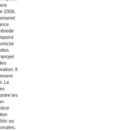
sera
́e 2006.
nniseret
lance
embrede
repoint
domicile
ultes
nprojet
 des
ration. Il
amment
t. Le
ces
ontre les
son
olice
tion
blic ou
tionales,