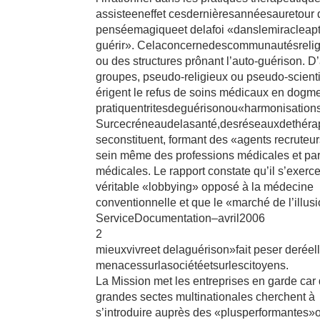
assisteeneffet cesdernièresannéesauretour 
penséemagiqueet delafoi «danslemiracleapt
guérir». Celaconcernedescommunautésreli
ou des structures prônant l’auto-guérison. D
groupes, pseudo-religieux ou pseudo-scienti
érigent le refus de soins médicaux en dogme
pratiquentritesdeguérisonou«harmonisatio
Surcecréneaudelasanté,desréseauxdethér
seconstituent, formant des «agents recruteu
sein même des professions médicales et pa
médicales. Le rapport constate qu’il s’exerc
véritable «lobbying» opposé à la médecine
conventionnelle et que le «marché de l’illus
ServiceDocumentation–avril2006
2
mieuxvivreet delaguérison»fait peser deréel
menacessurlasociétéetsurlescitoyens.
La Mission met les entreprises en garde car
grandes sectes multinationales cherchent à
s’introduire auprès des «plusperformantes