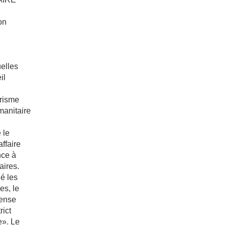
on
uelles
il
trisme
manitaire
 le
affaire
ce à
aires.
é les
es, le
fense
rict
e». Le