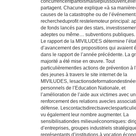
concurrencentparfoismaisleplussouvent,elle
partagent. Chacune explique «à sa manière
causes de la catastrophe ou de l’événement
rechercheduprofit restelemoteur principal: a
de fonds lancés par des stars, investisseme
adeptes ou même… subventions publiques.
Le rapport de la MIVILUDES détermine l’éta
d’avancement des propositions qui avaient é
dans le rapport de l’année précédente. La 
majorité a été mise en œuvre. Tout
particulièrementles actions de prévention à l
des jeunes à travers le site internet de la
MIVILUDES, lesactionsdeformationdestiné
personnels de l’Education Nationale, et
l’amélioration de l’aide aux victimes avec un
renforcement des relations avecles associat
défense. Lescontactsdirectsaveclesparticuli
vu également leur nombre augmenter. La
sensibilisationdes milieuxéconomiques: dir
d’entreprises, groupes industriels stratégiqu
représentants d’institutions à vocation éc