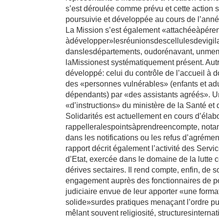
s’est déroulée comme prévu et cette action 
poursuivie et développée au cours de l’anne
La Mission s’est également «attachéeàpére
àdévelopper»lesréunionsdescellulesdevigi
danslesdépartements, oudorénavant, unm
laMissionest systématiquement présent. Aut
développé: celui du contrôle de l’accueil à 
des «personnes vulnérables» (enfants et ad
dépendants) par «des assistants agréés». U
«d’instructions» du ministère de la Santé et
Solidarités est actuellement en cours d’élabo
rappelleralespointsàprendreencompte, not
dans les notifications ou les refus d’agrémen
rapport décrit également l’activité des Servi
d’Etat, exercée dans le domaine de la lutte c
dérives sectaires. Il rend compte, enfin, de 
engagement auprès des fonctionnaires de p
judiciaire envue de leur apporter «une forma
solide»surdes pratiques menaçant l’ordre pu
mêlant souvent religiosité, structuresinterna