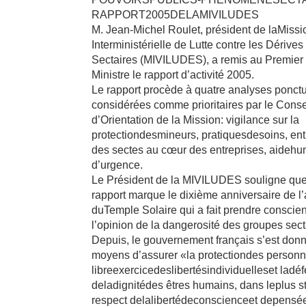
RAPPORT2005DELAMIVILUDES
M. Jean-Michel Roulet, président de laMissi
Interministérielle de Lutte contre les Dérives
Sectaires (MIVILUDES), a remis au Premier
Ministre le rapport d’activité 2005.
Le rapport procède à quatre analyses ponct
considérées comme prioritaires par le Conse
d’Orientation de la Mission: vigilance sur la
protectiondesmineurs, pratiquesdesoins, en
des sectes au cœur des entreprises, aidehu
d’urgence.
Le Président de la MIVILUDES souligne que
rapport marque le dixième anniversaire de l’
duTemple Solaire qui a fait prendre conscien
l’opinion de la dangerosité des groupes sect
Depuis, le gouvernement français s’est donn
moyens d’assurer «la protectiondes personn
libreexercicedeslibertésindividuelleset ladé
deladignitédes êtres humains, dans leplus st
respect delalibertédeconscienceet depensé