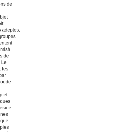
ons de
bjet
it
s adeptes,
sgroupes
sentent
misà
es de
. Le
 les
par
soude
plet
iques
tes»le
ines
t que
apies