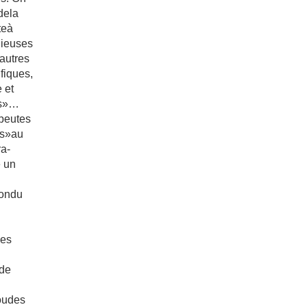
dela
eà
gieuses
’autres
fiques,
 et
ns»…
apeutes
rs»au
ra-
e un
iondu
les
 de
»oudes