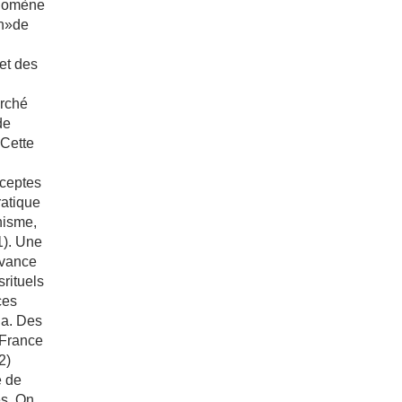
nomène
on»de
et des
rché
de
 Cette
́ceptes
ratique
nisme,
(1). Une
uvance
rituels
ces
ga. Des
 France
2)
e de
es. On