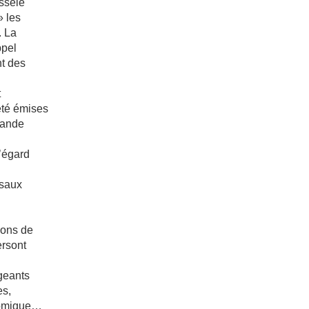
ssele
» les
. La
ppel
nt des
t
té émises
grande
’égard
esaux
ions de
ersont
igeants
es,
onomique…