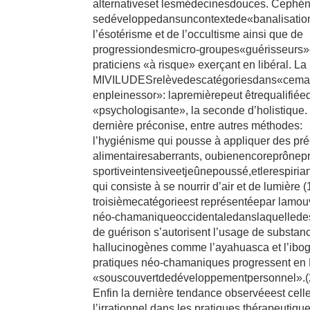
alternativeset lesmédecinesdouces. Cephé
sedéveloppedansuncontextede«banalisati
l’ésotérisme et de l’occultisme ainsi que de
progressiondesmicro-groupes«guérisseurs»
praticiens «à risque» exerçant en libéral. La
MIVILUDESrelèvedescatégoriesdans«cema
enpleinessor»: lapremièrepeut êtrequalifiée
«psychologisante», la seconde d’holistique.
dernière préconise, entre autres méthodes:
l’hygiénisme qui pousse à appliquer des pre
alimentairesaberrants, oubienencoreprônep
sportiveintensiveetjeûnepoussé,etlerespiria
qui consiste à se nourrir d’air et de lumière 
troisièmecatégorieest représentéepar lamo
néo-chamaniqueoccidentaledanslaquelledes
de guérison s’autorisent l’usage de substan
hallucinogènes comme l’ayahuasca et l’ibo
pratiques néo-chamaniques progressent en
«souscouvertdedéveloppementpersonnel».(
Enfin la dernière tendance observéeest cell
l’irrationnel dans les pratiques thérapeutiqu