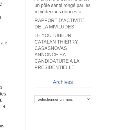
 à
un pôle santé rongé par les
« médecines douces »
s
RAPPORT D’ACTIVITE
DE LA MIVILUDES
LE YOUTUBEUR
CATALAN THIERRY
rale
CASASNOVAS
ANNONCE SA
CANDIDATURE A LA
e
PRESIDENTIELLE
Archives
la
ltes
Archives
du
 et
nis