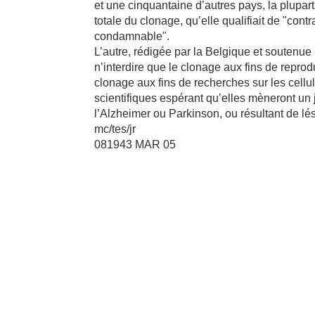
et une cinquantaine d’autres pays, la plupar
totale du clonage, qu’elle qualifiait de "con
condamnable".
L’autre, rédigée par la Belgique et soutenu
n’interdire que le clonage aux fins de reprod
clonage aux fins de recherches sur les cell
scientifiques espérant qu’elles mèneront u
l’Alzheimer ou Parkinson, ou résultant de lé
mc/tes/jr
081943 MAR 05