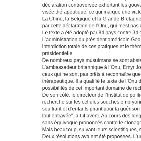
déclaration controversée exhortant les gouv
visée thérapeutique, ce qui marque une victo
La Chine, la Belgique et la Grande-Bretagne 
par cette déclaration de l’Onu, qui n’est pas
Le texte a été adopté par 84 pays contre 34
L’administration du président américain G
interdiction totale de ces pratiques et le t
présidentielle.
De nombreux pays musulmans se sont abstenu
L’ambassadeur britannique à l’Onu, Emyr Jone
ceux qui ne sont pas prêts à reconnaître que
thérapeutique. Il a qualifié le texte de l’On
possibilités de cet important domaine de rec
De son côté, le directeur de l’Institut de pol
recherche sur les cellules souches embryonna
souffrant et d’enfants priant pour la guériso
tout entravée", a-t-il averti. Au cours des 
sans équivoque prononcés contre le clonage
Mais beaucoup, suivant leurs scientifiques, 
Deux résolutions avaient été proposées. L’un