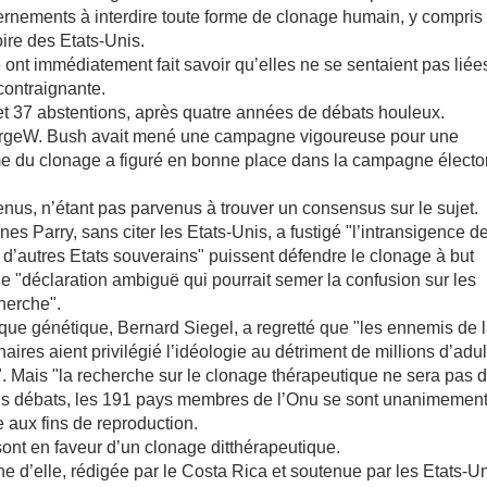
ernements à interdire toute forme de clonage humain, y compris
ire des Etats-Unis.
ont immédiatement fait savoir qu’elles ne se sentaient pas liée
 contraignante.
 et 37 abstentions, après quatre années de débats houleux.
eorgeW. Bush avait mené une campagne vigoureuse pour une
hème du clonage a figuré en bonne place dans la campagne électo
s, n’étant pas parvenus à trouver un consensus sur le sujet.
s Parry, sans citer les Etats-Unis, a fustigé "l’intransigence d
 d’autres Etats souverains" puissent défendre le clonage à but
u de "déclaration ambiguë qui pourrait semer la confusion sur les
herche".
itique génétique, Bernard Siegel, a regretté que "les ennemis de 
ires aient privilégié l’idéologie au détriment de millions d’adu
n". Mais "la recherche sur le clonage thérapeutique ne sera pas 
longs débats, les 191 pays membres de l’Onu se sont unanimement
 aux fins de reproduction.
sont en faveur d’un clonage ditthérapeutique.
e d’elle, rédigée par le Costa Rica et soutenue par les Etats-U