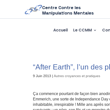
Centre Contre les
Manipulations Mentales
Accueil
Le CCMM
Com
“After Earth”, l’un des 
9 Juin 2013
|
Autres croyances et pratiques
Ça commence pourtant de façon bien anodine
Emmerich, une sorte de Independance Day ou 
inhabitable, irrespirable ! Mille ans après 
survivants : un père, son fils et un monstre