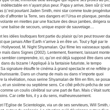
 indétectable en n’ayant plus peur. Papa y arrive, bien sûr (c’est
pas (c’est pourtant Jaden Smith, mini star comme toute progénitu
’ado d’affronter la Terre, ses dangers et l’Ursa en planque, penda
volante en miettes par une fracture des deux jambes, dirigera s
ver une balise de secours, unique espoir de sauvetage…
 les idées loufoques font partie du plaisir qu’on peut trouver d
t que jamais After Earth n’arrive à en être un. Tout y figé par le
de Hollywood, M. Night Shyamalan. Qui filme les vaisseaux spat
e maïs dans Signes (2002). Lentement, fixement, laissant monte
 sembler comprendre, ici, qu’on est déjà supposé être dans un
dans du bizarre ! Appliqué à la fantaisie futuriste, le tempo
Sa signature étouffe le cinéma à grand spectacle et ne reflète p
é ahurissante. Dans un champ de maïs ou dans n’importe quoi
dre la révélation, nous serine Shyamalan de film en film, se posa
, et un sixième ou septième sens. Ce côté prêchi-prêcha de so
comme un coulis cérébral sur une part de flan. Mais c’était surt
moins. Car cette fois, il y a du sens, malheureusement.
m et l’Eglise de Scientologie, via un de ses serviteurs, Will Smith,