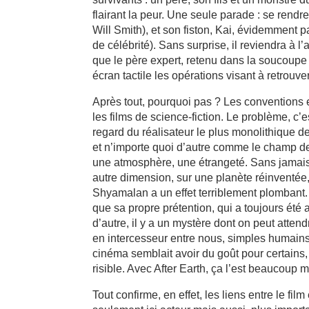
flairant la peur. Une seule parade : se rendre
Will Smith), et son fiston, Kai, évidemment 
de célébrité). Sans surprise, il reviendra à l
que le père expert, retenu dans la soucoupe 
écran tactile les opérations visant à retrou
Après tout, pourquoi pas ? Les conventions et
les films de science-fiction. Le problème, c’es
regard du réalisateur le plus monolithique 
et n’importe quoi d’autre comme le champ d
une atmosphère, une étrangeté. Sans jamais
autre dimension, sur une planète réinventée, 
Shyamalan a un effet terriblement plombant. 
que sa propre prétention, qui a toujours ét
d’autre, il y a un mystère dont on peut atten
en intercesseur entre nous, simples humains
cinéma semblait avoir du goût pour certains, 
risible. Avec After Earth, ça l’est beaucoup 
Tout confirme, en effet, les liens entre le fil