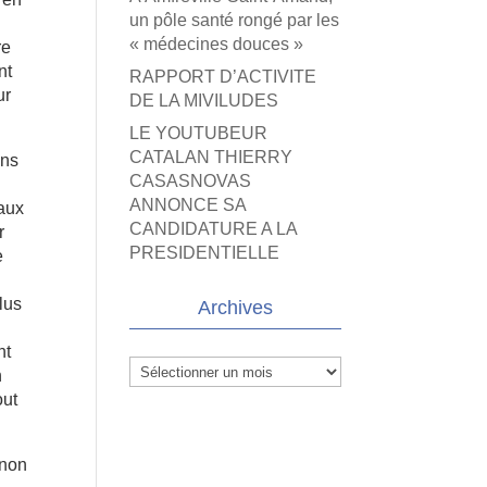
un pôle santé rongé par les
« médecines douces »
re
nt
RAPPORT D’ACTIVITE
ur
DE LA MIVILUDES
LE YOUTUBEUR
CATALAN THIERRY
ans
CASASNOVAS
ANNONCE SA
iaux
CANDIDATURE A LA
r
PRESIDENTIELLE
e
lus
Archives
nt
Archives
n
out
 non