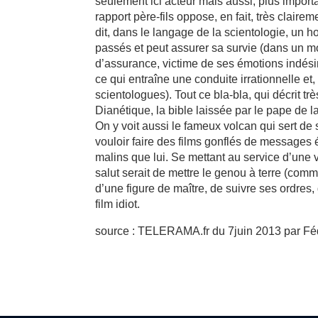
seulement ici acteur mais aussi, plus importa
rapport père-fils oppose, en fait, très clair
dit, dans le langage de la scientologie, un
passés et peut assurer sa survie (dans un m
d’assurance, victime de ses émotions indési
ce qui entraîne une conduite irrationnelle e
scientologues). Tout ce bla-bla, qui décrit trè
Dianétique, la bible laissée par le pape de l
On y voit aussi le fameux volcan qui sert de 
vouloir faire des films gonflés de messages 
malins que lui. Se mettant au service d’une
salut serait de mettre le genou à terre (comm
d’une figure de maître, de suivre ses ordres,
film idiot.
source : TELERAMA.fr du 7juin 2013 par Féd