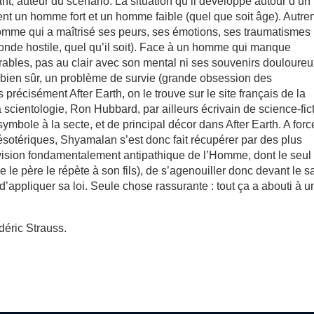
nt, auteur du scénario. La situation qu’il développe autour d’un
ement un homme fort et un homme faible (quel que soit âge). Autr
 homme qui a maîtrisé ses peurs, ses émotions, ses traumatismes
onde hostile, quel qu’il soit). Face à un homme qui manque
rables, pas au clair avec son mental ni ses souvenirs douloureu
t, bien sûr, un problème de survie (grande obsession des
s précisément After Earth, on le trouve sur le site français de la
a scientologie, Ron Hubbard, par ailleurs écrivain de science-fict
symbole à la secte, et de principal décor dans After Earth. A forc
ésotériques, Shyamalan s’est donc fait récupérer par des plus
 vision fondamentalement antipathique de l’Homme, dont le seul
e le père le répète à son fils), de s’agenouiller donc devant le s
 d’appliquer sa loi. Seule chose rassurante : tout ça a abouti à u
éric Strauss.