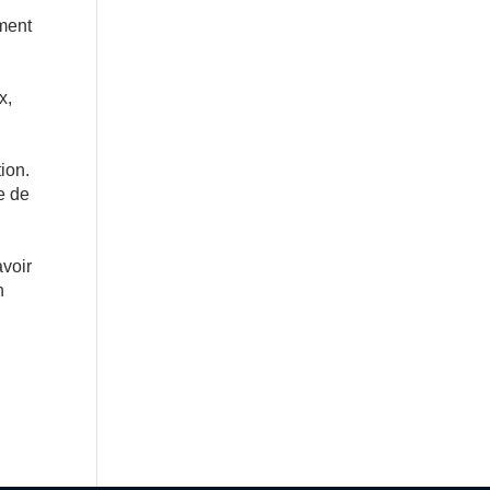
ement
x,
ion.
e de
avoir
n