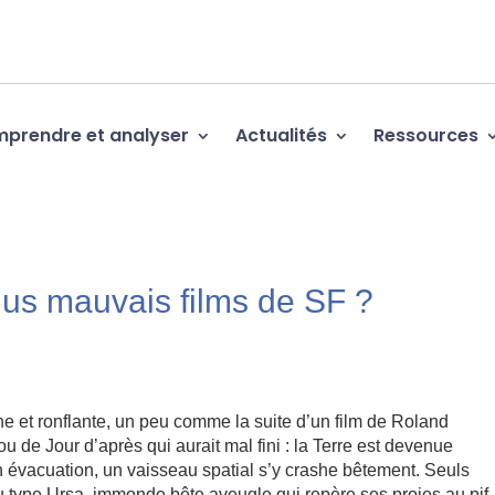
prendre et analyser
Actualités
Ressources
plus mauvais films de SF ?
 et ronflante, un peu comme la suite d’un film de Roland
de Jour d’après qui aurait mal fini : la Terre est devenue
son évacuation, un vaisseau spatial s’y crashe bêtement. Seuls
 du type Ursa, immonde bête aveugle qui repère ses proies au pif,