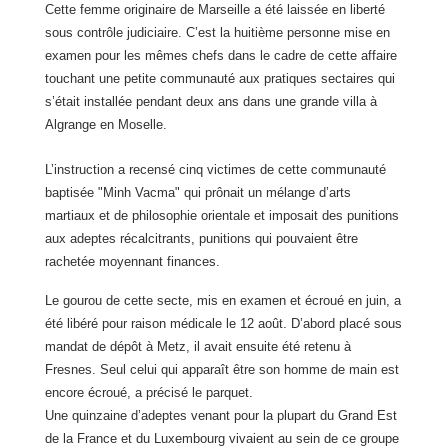
Cette femme originaire de Marseille a été laissée en liberté
sous contrôle
judiciaire. C’est la huitième personne mise en
examen pour les mêmes chefs dans
le cadre de cette affaire
touchant une petite communauté aux pratiques sectaires
qui
s’était installée pendant deux ans dans une grande villa à
Algrange en
Moselle.
L’instruction a recensé cinq victimes de cette communauté
baptisée "Minh
Vacma" qui prônait un mélange d’arts
martiaux et de philosophie orientale et
imposait des punitions
aux adeptes récalcitrants, punitions qui pouvaient être
rachetée moyennant finances.
Le gourou de cette secte, mis en examen et écroué en juin, a
été libéré pour
raison médicale le 12 août. D’abord placé sous
mandat de dépôt à Metz, il avait
ensuite été retenu à
Fresnes. Seul celui qui apparaît être son homme de main est
encore écroué, a précisé le parquet.
Une quinzaine d’adeptes venant pour la plupart du Grand Est
de
la France
et
du Luxembourg vivaient au sein de ce groupe