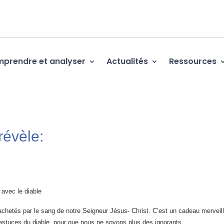
prendre et analyser
Actualités
Ressources
révèle:
 avec le diable
achetés par le sang de notre Seigneur Jésus- Christ. C’est un cadeau merveil
s astuces du diable, pour que nous ne soyons plus des ignorants.