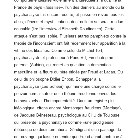
comportementalistes violemment antifreudiens, il qualifie
la
France de pays «fossilisé», l’un des derniers au monde où la
psychanalyse fait encore recette, et passe en revue tous les
abus, dérives et mystifications dont celle-ci se serait rendue
coupable (lire l’interview d’Elisabeth Roudinesco). Cette
attaque n’est pas isolée. Plusieurs autres pamphlets contre la
théorie de l’inconscient ont fait récemment leur apparition à la
vitrine des librairies. Comme celui de Michel Tort,
psychanalyste et professeur à Paris VII, Fin du dogme
paternel (Aubier), qui remet en question la domination
masculine et la figure du père érigée par Freud et Lacan. Ou
celui du philosophe Didier Eribon, Echapper à la
psychanalyse (Léo Scheer), qui mène une charge contre le
pouvoir normalisateur de la théorie freudienne envers les
homosexuels et l’homoparentalité. Dans un registre plus
idéologique, citons encore Mensonges freudiens (Mardaga),
de Jacques Bénesteau, psychologue au CHU de Toulouse,
qui présente la psychanalyse comme «une prodigieuse
rhétorique de désinformation». S’indignant d’un passage de
cet ouvrage qui laisse entendre que Freud aurait contribué à