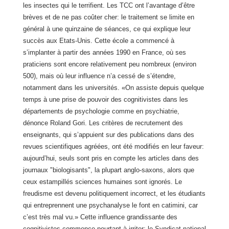
les insectes qui le terrifient. Les TCC ont l’avantage d’être
brèves et de ne pas coûter cher: le traitement se limite en
général à une quinzaine de séances, ce qui explique leur
succès aux Etats-Unis. Cette école a commencé à
s’implanter à partir des années 1990 en France, où ses
praticiens sont encore relativement peu nombreux (environ
500), mais où leur influence n’a cessé de s’étendre,
notamment dans les universités. «On assiste depuis quelque
temps à une prise de pouvoir des cognitivistes dans les
départements de psychologie comme en psychiatrie,
dénonce Roland Gori. Les critères de recrutement des
enseignants, qui s’appuient sur des publications dans des
revues scientifiques agréées, ont été modifiés en leur faveur:
aujourd’hui, seuls sont pris en compte les articles dans des
journaux "biologisants", la plupart anglo-saxons, alors que
ceux estampillés sciences humaines sont ignorés. Le
freudisme est devenu politiquement incorrect, et les étudiants
qui entreprennent une psychanalyse le font en catimini, car
c’est très mal vu.» Cette influence grandissante des
cognitivistes commence pourtant à irriter: le Syndicat national