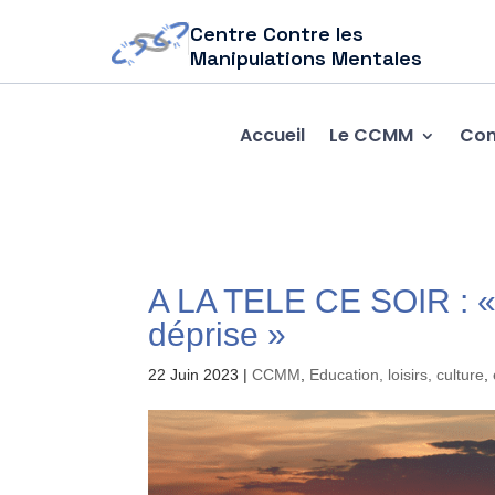
Centre Contre les
Manipulations Mentales
Accueil
Le CCMM
Com
A LA TELE CE SOIR : « 
déprise »
22 Juin 2023
|
CCMM
,
Education, loisirs, culture
,