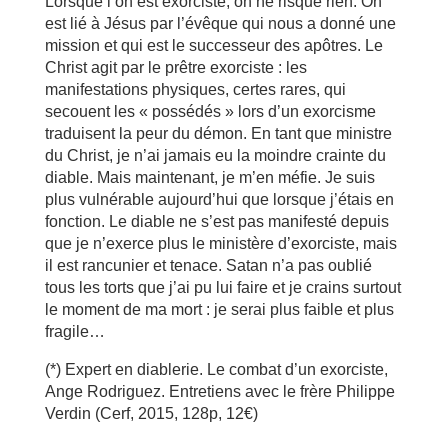
Lorsque l’on est exorciste, on ne risque rien. On
est lié à Jésus par l’évêque qui nous a donné une
mission et qui est le successeur des apôtres. Le
Christ agit par le prêtre exorciste : les
manifestations physiques, certes rares, qui
secouent les « possédés » lors d’un exorcisme
traduisent la peur du démon. En tant que ministre
du Christ, je n’ai jamais eu la moindre crainte du
diable. Mais maintenant, je m’en méfie. Je suis
plus vulnérable aujourd’hui que lorsque j’étais en
fonction. Le diable ne s’est pas manifesté depuis
que je n’exerce plus le ministère d’exorciste, mais
il est rancunier et tenace. Satan n’a pas oublié
tous les torts que j’ai pu lui faire et je crains surtout
le moment de ma mort : je serai plus faible et plus
fragile…
(*) Expert en diablerie. Le combat d’un exorciste,
Ange Rodriguez. Entretiens avec le frère Philippe
Verdin (Cerf, 2015, 128p, 12€)